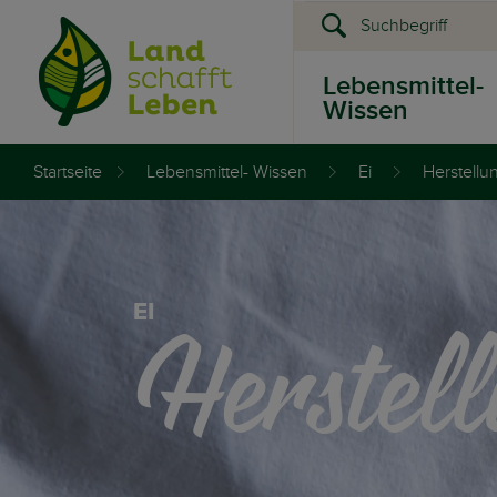
Lebensmittel-
Wissen
Startseite
Lebensmittel- Wissen
Ei
Herstellu
Presse &
Events
Herstel
EI