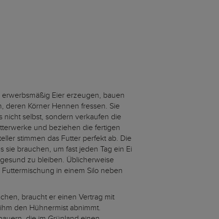
e erwerbsmäßig Eier erzeugen, bauen
an, deren Körner Hennen fressen. Sie
s nicht selbst, sondern verkaufen die
tterwerke und beziehen die fertigen
ller stimmen das Futter perfekt ab. Die
ie brauchen, um fast jeden Tag ein Ei
gesund zu bleiben. Üblicherweise
ge Futtermischung in einem Silo neben
chen, braucht er einen Vertrag mit
 ihm den Hühnermist abnimmt.
auern, die im Grünland einen