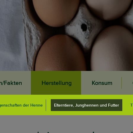
n/Fakten
Herstellung
Konsum
genschaften der Henne
Elterntiere, Junghennen und Futter
T