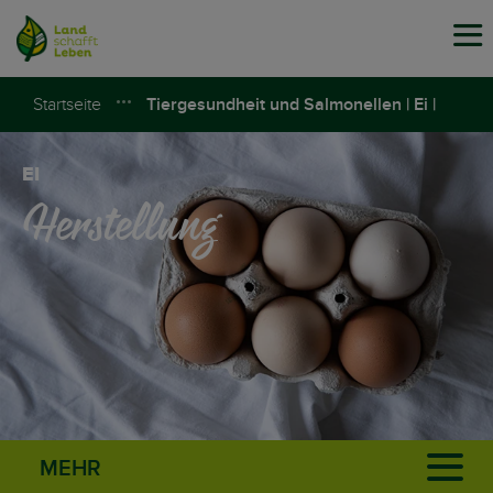
Tog
navi
Startseite
Tiergesundheit und Salmonellen | Ei |
Land schafft Leben
EI
Herstellung
MEHR