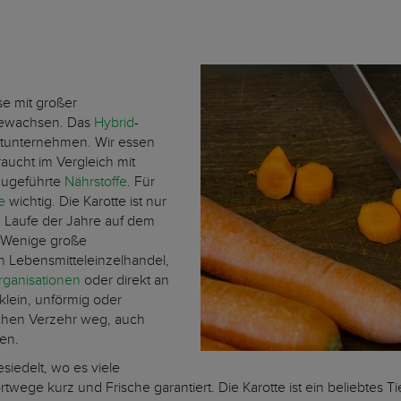
se mit großer
ngewachsen. Das
Hybrid
-
htunternehmen. Wir essen
aucht im Vergleich mit
zugeführte
Nährstoffe
. Für
ge
wichtig. Die Karotte ist nur
 Laufe der Jahre auf dem
. Wenige große
n Lebensmitteleinzelhandel,
rganisationen
oder direkt an
 klein, unförmig oder
ichen Verzehr weg, auch
den.
siedelt, wo es viele
ortwege kurz und Frische garantiert. Die Karotte ist ein beliebte