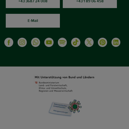
+43 3687 24 008
+43 1 89 06 458
E-Mail