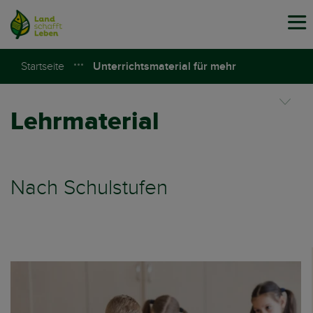
Tog
navi
Startseite
Unterrichtsmaterial für mehr
Lebensmittelwissen I Land schafft Leben
Lehrmaterial
Nach Schulstufen