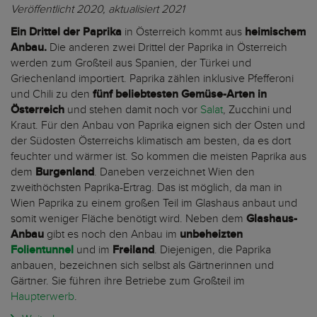
Veröffentlicht 2020, aktualisiert 2021
Ein Drittel der Paprika
in Österreich kommt aus
heimischem
Anbau.
Die anderen zwei Drittel der Paprika in Österreich
werden zum Großteil aus Spanien, der Türkei und
Griechenland importiert. Paprika zählen inklusive Pfefferoni
und Chili zu den
fünf beliebtesten Gemüse-Arten in
Österreich
und stehen damit noch vor
Salat
, Zucchini und
Kraut. Für den Anbau von Paprika eignen sich der Osten und
der Südosten Österreichs klimatisch am besten, da es dort
feuchter und wärmer ist. So kommen die meisten Paprika aus
dem
Burgenland
. Daneben verzeichnet Wien den
zweithöchsten Paprika-Ertrag. Das ist möglich, da man in
Wien Paprika zu einem großen Teil im Glashaus anbaut und
somit weniger Fläche benötigt wird. Neben dem
Glashaus-
Anbau
gibt es noch den Anbau im
unbeheizten
Folientunnel
und im
Freiland
. Diejenigen, die Paprika
anbauen, bezeichnen sich selbst als Gärtnerinnen und
Gärtner. Sie führen ihre Betriebe zum Großteil im
Haupterwerb
.