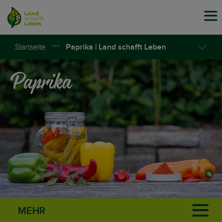
Tog
navi
Startseite
Paprika | Land schafft Leben
Paprika
MEHR