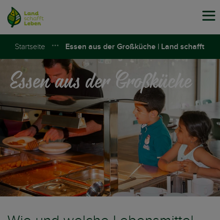
Tog
navi
Startseite
Essen aus der Großküche | Land schafft
Essen aus der Großküche
Leben