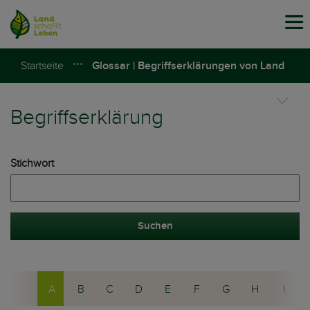
Tog
navi
Startseite
Glossar | Begriffserklärungen von Land
schafft Leben
Begriffserklärung
Stichwort
Suchen
A
B
C
D
E
F
G
H
I