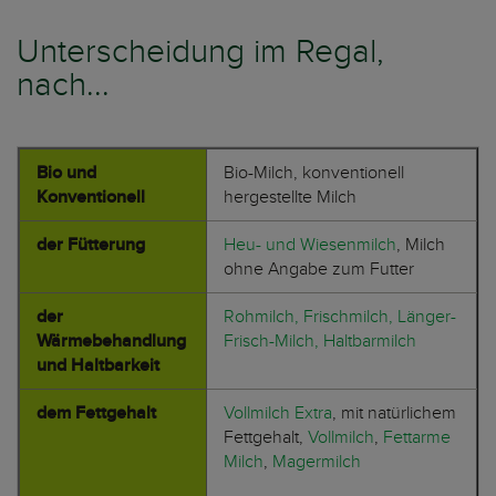
Unterscheidung im Regal,
nach...
Bio und
Bio-Milch, konventionell
Konventionell
hergestellte Milch
der Fütterung
Heu- und Wiesenmilch
, Milch
ohne Angabe zum Futter
der
Rohmilch, Frischmilch, Länger-
Wärmebehandlung
Frisch-Milch, Haltbarmilch
und Haltbarkeit
dem Fettgehalt
Vollmilch Extra
, mit natürlichem
Fettgehalt,
Vollmilch
,
Fettarme
Milch
,
Magermilch