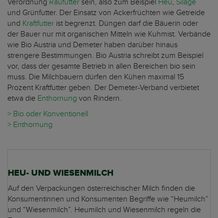
Verordnung
Raufutter
sein, also zum Beispiel
Heu
,
Silage
und Grünfutter. Der Einsatz von Ackerfrüchten wie Getreide
und
Kraftfutter
ist begrenzt. Düngen darf die Bäuerin oder
der Bauer nur mit organischen Mitteln wie Kuhmist. Verbände
wie Bio Austria und Demeter haben darüber hinaus
strengere Bestimmungen. Bio Austria schreibt zum Beispiel
vor, dass der gesamte Betrieb in allen Bereichen bio sein
muss. Die Milchbauern dürfen den Kühen maximal 15
Prozent Kraftfutter geben. Der Demeter-Verband verbietet
etwa die
Enthornung
von Rindern.
> Bio oder Konventionell
> Enthornung
HEU- UND WIESENMILCH
Auf den Verpackungen österreichischer Milch finden die
Konsumentinnen und Konsumenten Begriffe wie “Heumilch”
und “Wiesenmilch”. Heumilch und Wiesenmilch regeln die