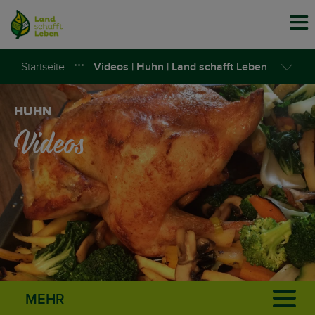
Tog
navi
Startseite
Videos | Huhn | Land schafft Leben
HUHN
Videos
MEHR