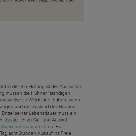
Johann Mayerhofer sagt: „Wo sich der
ed in der Bio-Haltung ist der Auslauf ins
ung müssen die Hühner “ständigen
rzugsweise zu Weideland, haben, wann
gungen und der Zustand des Bodens
n Drittel seiner Lebensdauer muss ein
. Zusätzlich zu Stall und Auslauf
ußenscharrraum
errichten. Bei
Tag acht Stunden Auslauf ins Freie