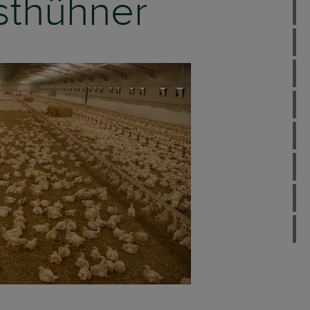
sthühner