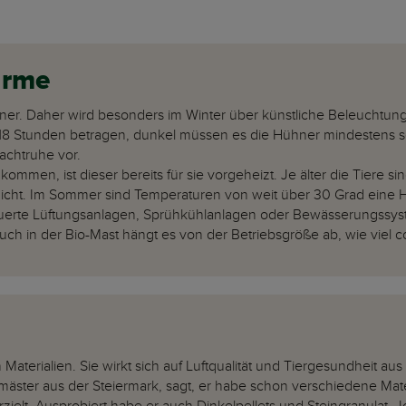
ärme
hner. Daher wird besonders im Winter über künstliche Beleuchtung 
l 18 Stunden betragen, dunkel müssen es die Hühner mindestens 
achtruhe vor.
ommen, ist dieser bereits für sie vorgeheizt. Je älter die Tiere sin
s nicht. Im Sommer sind Temperaturen von weit über 30 Grad eine
euerte Lüftungsanlagen, Sprühkühlanlagen oder Bewässerungssyst
ch in der Bio-Mast hängt es von der Betriebsgröße ab, wie viel c
Materialien. Sie wirkt sich auf Luftqualität und Tiergesundheit aus
äster aus der Steiermark, sagt, er habe schon verschiedene Mater