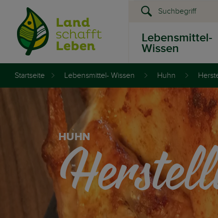
Lebensmittel-
Wissen
Startseite
Lebensmittel- Wissen
Huhn
Herst
Presse &
Events
Herstel
HUHN