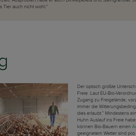
ielt. Ausprobiert habe er auch Dinkelpellets und Steingranulat. 
s Tier auch nicht wohl.“
g
Der optisch größte Unterschi
Freie. Laut EU-Bio-Verordn
Zugang zu Freigelände, vo
immer die Witterungsbedin
dies erlaubt.” Mindestens ei
Huhn Auslauf ins Freie haben
können Bio-Bauern einen
A
geeignetem Wetter sind pro 