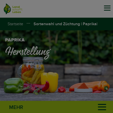
Tog
navi
Startseite
Sortenwahl und Züchtung | Paprika|
Land schafft Leben
PAPRIKA
Herstellung
MEHR