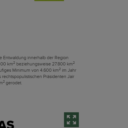
ie Entwaldung innerhalb der Region
2
2
100 km
beziehungsweise 27.800 km
2
rläufiges Minimum von 4.600 km
im Jahr
s rechtspopulistischen Präsidenten Jair
2
km
gerodet.