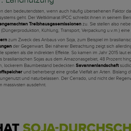
r: Landnutzung
len den bedeutendsten, wenn auch häufig übersehenen Faktor da
stems geht. Der Weltklimarat IPCC schreibt ihnen in seinem Ber
schengemachten Treibhausgasemissionen
zu. Sie stellen also neb
(Düngerproduktion, Kühlung, Transport, Verpackung u.v.m.) eine 
ern
zum Zweck des Anbaus von Soja, zum Beispiel im brasiliani
rungen
der Gegenwart. Bei näherer Betrachtung zeigt sich allerding
 spielen als die indirekten Effekte. So kamen im Jahr 2015 laut 
s brasilianischen Sojas aus dem Amazonasgebiet, 48 Prozent hin
rem, lockerem Baumbestand bedeckten
Savannenlandschaft
südli
offspeicher
und beherbergt eine große Vielfalt an Arten. Bislang di
ungenutzt und naturbelassen. Der Cerrado, und nicht der Regenwal
am massivsten ausdehnt.