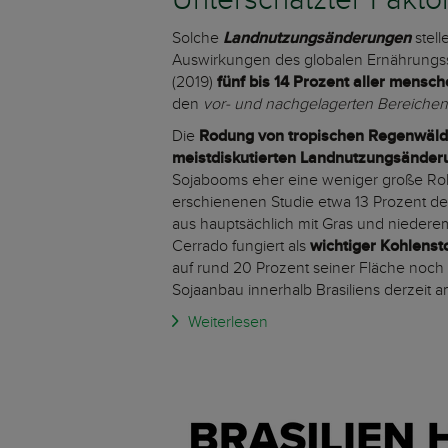
Unterschätzter Fakto
Solche
Landnutzungsänderungen
stel
Auswirkungen des globalen Ernährungssy
(2019)
fünf bis 14 Prozent aller men
den
vor- und nachgelagerten Bereichen
Die
Rodung von tropischen Regenwäld
meistdiskutierten Landnutzungsände
Sojabooms eher eine weniger große Rolle
erschienenen Studie etwa 13 Prozent de
aus hauptsächlich mit Gras und niede
Cerrado fungiert als
wichtiger Kohlenst
auf rund 20 Prozent seiner Fläche noch 
Sojaanbau innerhalb Brasiliens derzeit 
Weiterlesen