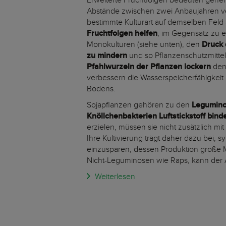
Erweiterte Fruchtfolgen bedeuten generel
Abstände zwischen zwei Anbaujahren ve
bestimmte Kulturart auf demselben Feld
Fruchtfolgen helfen
, im Gegensatz zu 
Monokulturen (siehe unten), den
Druck 
zu mindern
und so Pflanzenschutzmittel
Pfahlwurzeln der Pflanzen lockern
den
verbessern die Wasserspeicherfähigkeit 
Bodens.
Sojapflanzen gehören zu den
Leguminos
Knöllchenbakterien Luftstickstoff bind
erzielen, müssen sie nicht zusätzlich mit
Ihre Kultivierung trägt daher dazu bei, s
einzusparen, dessen Produktion große Me
Nicht-Leguminosen wie Raps, kann der
Weiterlesen