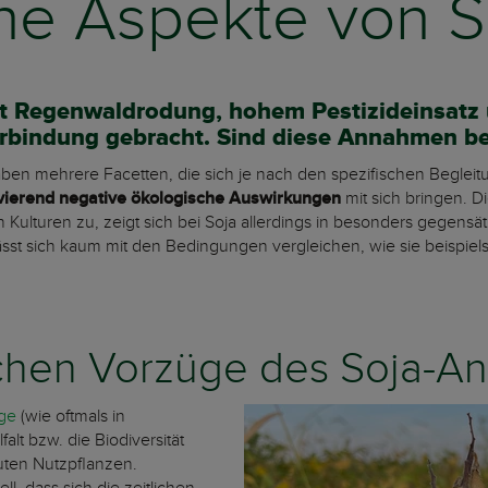
he Aspekte von S
it Regenwaldrodung, hohem Pestizideinsatz
erbindung gebracht. Sind diese Annahmen be
en mehrere Facetten, die sich je nach den spezifischen Begleit
avierend negative ökologische Auswirkungen
mit sich bringen. Di
hen Kulturen zu, zeigt sich bei Soja allerdings in besonders gegens
lässt sich kaum mit den Bedingungen vergleichen, wie sie beispi
ichen Vorzüge des Soja-A
lge
(wie oftmals in
falt bzw. die Biodiversität
uten Nutzpflanzen.