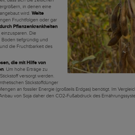
l, dass sich die zeitlichen
rgrößern, in denen eine
 angebaut wird.
Weite
engen Fruchtfolgen oder gar
durch Pflanzenkrankheiten
 einzusparen. Die
 Boden tiefgründig und
und die Fruchtbarkeit des
en, die mit Hilfe von
en
. Um hohe Erträge zu
 Stickstoff versorgt werden.
ynthetischen Stickstoffdünger
ngen an fossiler Energie (großteils Erdgas) benötigt. Im Verglei
 Anbau von Soja daher den CO2-Fußabdruck des Ernährungssyste