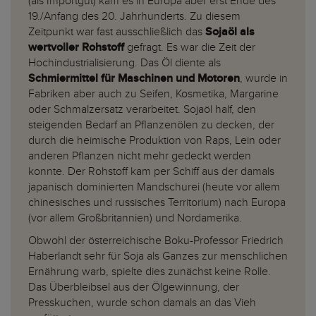
(als Importgut) kam es in Europa aber erst Ende des
19./Anfang des 20. Jahrhunderts. Zu diesem
Zeitpunkt war fast ausschließlich das
Sojaöl als
wertvoller Rohstoff
gefragt. Es war die Zeit der
Hochindustrialisierung. Das Öl diente als
Schmiermittel für Maschinen und Motoren
, wurde in
Fabriken aber auch zu Seifen, Kosmetika, Margarine
oder Schmalzersatz verarbeitet. Sojaöl half, den
steigenden Bedarf an Pflanzenölen zu decken, der
durch die heimische Produktion von Raps, Lein oder
anderen Pflanzen nicht mehr gedeckt werden
konnte. Der Rohstoff kam per Schiff aus der damals
japanisch dominierten Mandschurei (heute vor allem
chinesisches und russisches Territorium) nach Europa
(vor allem Großbritannien) und Nordamerika.
Obwohl der österreichische Boku-Professor Friedrich
Haberlandt sehr für Soja als Ganzes zur menschlichen
Ernährung warb, spielte dies zunächst keine Rolle.
Das Überbleibsel aus der Ölgewinnung, der
Presskuchen, wurde schon damals an das Vieh