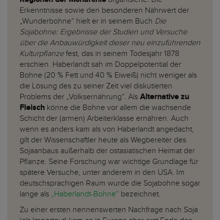
Erkenntnisse sowie den besonderen Nährwert der
„Wunderbohne“ hielt er in seinem Buch
Die
Sojabohne: Ergebnisse der Studien und Versuche
über die Anbauwürdigkeit dieser neu einzuführenden
Kulturpflanze
fest, das in seinem Todesjahr 1878
erschien. Haberlandt sah im Doppelpotential der
Bohne (20 % Fett und 40 % Eiweiß) nicht weniger als
die Lösung des zu seiner Zeit viel diskutierten
Problems der „Volksernährung“. Als
Alternative zu
Fleisch
könne die Bohne vor allem die wachsende
Schicht der (armen) Arbeiterklasse ernähren. Auch
wenn es anders kam als von Haberlandt angedacht,
gilt der Wissenschaftler heute als Wegbereiter des
Sojaanbaus außerhalb der ostasiatischen Heimat der
Pflanze. Seine Forschung war wichtige Grundlage für
spätere Versuche, unter anderem in den USA. Im
deutschsprachigen Raum wurde die Sojabohne sogar
lange als
„Haberlandt-Bohne“
bezeichnet.
Zu einer ersten nennenswerten Nachfrage nach Soja