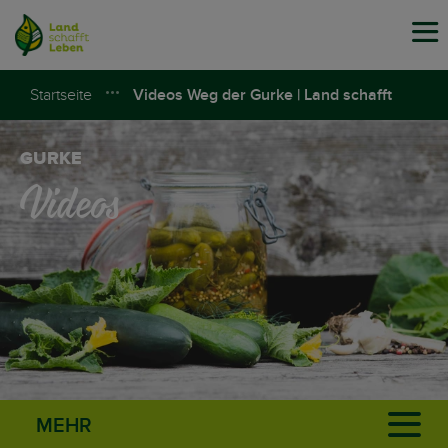
Tog
navi
Startseite
Videos Weg der Gurke | Land schafft
Leben
GURKE
Videos
MEHR