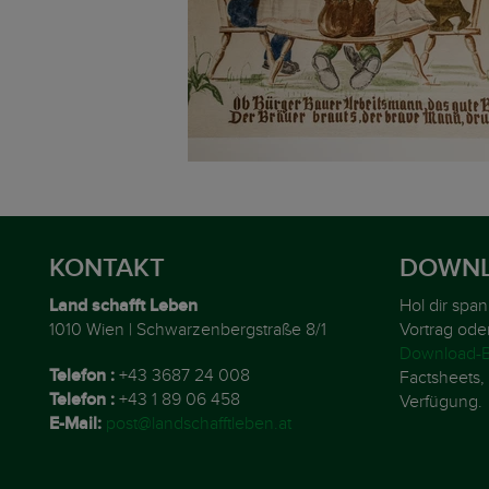
KONTAKT
DOWNL
Land schafft Leben
Hol dir spa
1010 Wien | Schwarzenbergstraße 8/1
Vortrag ode
Download-B
Telefon :
+43 3687 24 008
Factsheets, 
Telefon :
+43 1 89 06 458
Verfügung.
E-Mail:
post@landschafftleben.at