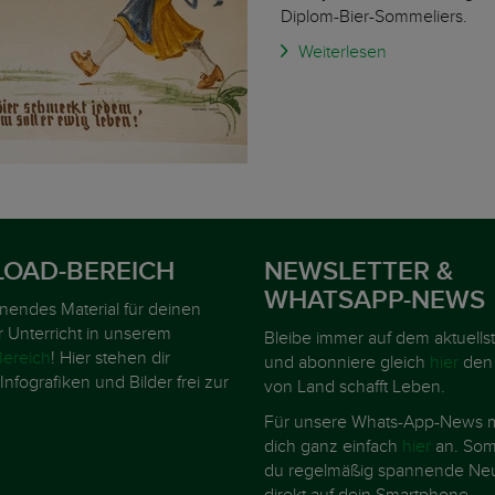
Diplom-Bier-Sommeliers.
Weiterlesen
OAD-BEREICH
NEWSLETTER &
WHATSAPP-NEWS
nnendes Material für deinen
r Unterricht in unserem
Bleibe immer auf dem aktuells
ereich
! Hier stehen dir
und abonniere gleich
hier
den
Infografiken und Bilder frei zur
von Land schafft Leben.
Für unsere Whats-App-News m
dich ganz einfach
hier
an. Somi
du regelmäßig spannende Neu