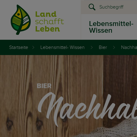
Lebensmittel-
Wissen
Startseite
Lebensmittel- Wissen
Bier
Nachhal
Presse &
Events
Nachhalt
BIER