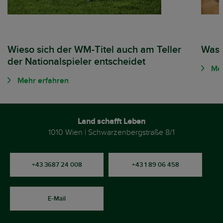
Wieso sich der WM-Titel auch am Teller
Was 
der Nationalspieler entscheidet
Meh
Mehr erfahren
Land schafft Leben
1010 Wien | Schwarzenbergstraße 8/1
+43 3687 24 008
+43 1 89 06 458
E-Mail