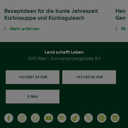
Rezeptideen für die bunte Jahreszeit:
Heim
Kürbissuppe und Kürbisgulasch
Gemü
Mehr erfahren
Meh
Land schafft Leben
1010 Wien | Schwarzenbergstraße 8/1
+43 3687 24 008
+43 1 89 06 458
E-Mail