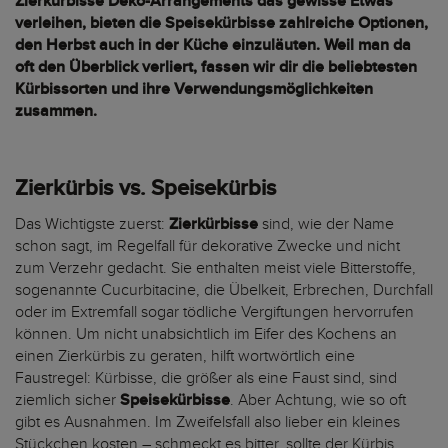
Zierkürbisse Deko-Arrangements das gewisse Etwas
verleihen, bieten die Speisekürbisse zahlreiche Optionen,
den Herbst auch in der Küche einzuläuten. Weil man da
oft den Überblick verliert, fassen wir dir die beliebtesten
Kürbissorten und ihre Verwendungsmöglichkeiten
zusammen.
Zierkürbis vs. Speisekürbis
Das Wichtigste zuerst:
Zierkürbisse
sind, wie der Name
schon sagt, im Regelfall für dekorative Zwecke und nicht
zum Verzehr gedacht. Sie enthalten meist viele Bitterstoffe,
sogenannte Cucurbitacine, die Übelkeit, Erbrechen, Durchfall
oder im Extremfall sogar tödliche Vergiftungen hervorrufen
können. Um nicht unabsichtlich im Eifer des Kochens an
einen Zierkürbis zu geraten, hilft wortwörtlich eine
Faustregel: Kürbisse, die größer als eine Faust sind, sind
ziemlich sicher
Speisekürbisse
. Aber Achtung, wie so oft
gibt es Ausnahmen. Im Zweifelsfall also lieber ein kleines
Stückchen kosten – schmeckt es bitter, sollte der Kürbis