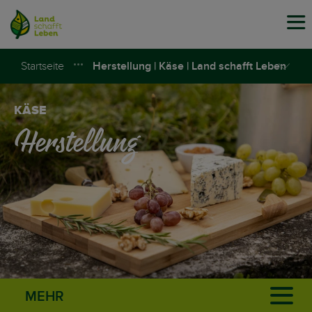
Tog
navi
Startseite
Herstellung | Käse | Land schafft Leben
KÄSE
Herstellung
MEHR