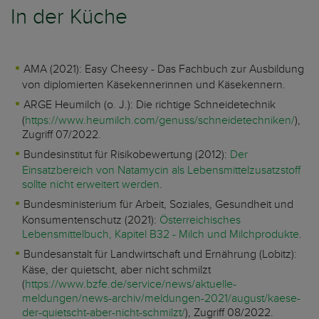
In der Küche
AMA (2021): Easy Cheesy - Das Fachbuch zur Ausbildung
von diplomierten Käsekennerinnen und Käsekennern.
ARGE Heumilch (o. J.): Die richtige Schneidetechnik
(
https://www.heumilch.com/genuss/schneidetechniken/
),
Zugriff 07/2022.
Bundesinstitut für Risikobewertung (2012):
Der
Einsatzbereich von Natamycin als Lebensmittelzusatzstoff
sollte nicht erweitert werden
.
Bundesministerium für Arbeit, Soziales, Gesundheit und
Konsumentenschutz (2021):
Österreichisches
Lebensmittelbuch, Kapitel B32 - Milch und Milchprodukte
.
Bundesanstalt für Landwirtschaft und Ernährung (Lobitz):
Käse, der quietscht, aber nicht schmilzt
(
https://www.bzfe.de/service/news/aktuelle-
meldungen/news-archiv/meldungen-2021/august/kaese-
der-quietscht-aber-nicht-schmilzt/
), Zugriff 08/2022.