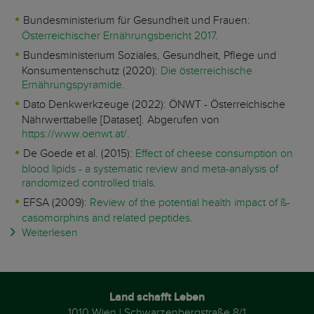
Bundesministerium für Gesundheit und Frauen:
Österreichischer Ernährungsbericht 2017
.
Bundesministerium Soziales, Gesundheit, Pflege und
Konsumentenschutz (2020):
Die österreichische
Ernährungspyramide
.
Dato Denkwerkzeuge (2022): ÖNWT - Österreichische
Nährwerttabelle [Dataset]. Abgerufen von
https://www.oenwt.at/
.
De Goede et al. (2015):
Effect of cheese consumption on
blood lipids - a systematic review and meta-analysis of
randomized controlled trials
.
EFSA (2009):
Review of the potential health impact of ß-
casomorphins and related peptides
.
Weiterlesen
Land schafft Leben
1010 Wien | Schwarzenbergstraße 8/1