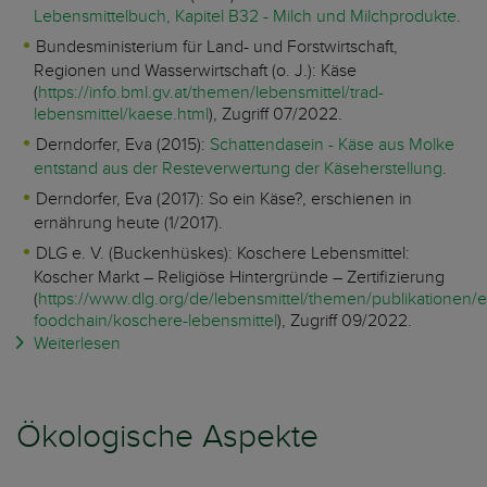
Lebensmittelbuch, Kapitel B32 - Milch und Milchprodukte
.
Bundesministerium für Land- und Forstwirtschaft,
Regionen und Wasserwirtschaft (o. J.): Käse
(
https://info.bml.gv.at/themen/lebensmittel/trad-
lebensmittel/kaese.html
), Zugriff 07/2022.
Derndorfer, Eva (2015):
Schattendasein - Käse aus Molke
entstand aus der Resteverwertung der Käseherstellung
.
Derndorfer, Eva (2017): So ein Käse?, erschienen in
ernährung heute (1/2017).
DLG e. V. (Buckenhüskes): Koschere Lebensmittel:
Koscher Markt – Religiöse Hintergründe – Zertifizierung
(
https://www.dlg.org/de/lebensmittel/themen/publikationen/
foodchain/koschere-lebensmittel
), Zugriff 09/2022.
Weiterlesen
Ökologische Aspekte