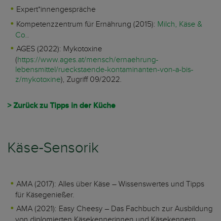
Expert*innengespräche
Kompetenzzentrum für Ernährung (2015):
Milch, Käse &
Co.
.
AGES (2022): Mykotoxine
(
https://www.ages.at/mensch/ernaehrung-
lebensmittel/rueckstaende-kontaminanten-von-a-bis-
z/mykotoxine
), Zugriff 09/2022.
> Zurück zu Tipps in der Küche
Käse-Sensorik
AMA (2017): Alles über Käse – Wissenswertes und Tipps
für Käsegenießer.
AMA (2021): Easy Cheesy – Das Fachbuch zur Ausbildung
von diplomierten Käsekennerinnen und Käsekennern.