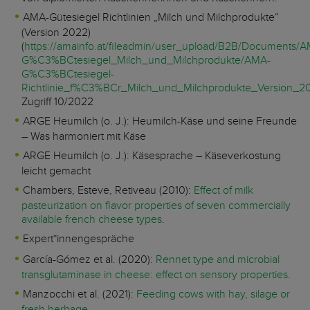
AMA-Gütesiegel Richtlinien „Milch und Milchprodukte“
(Version 2022)
(
https://amainfo.at/fileadmin/user_upload/B2B/Documents/
G%C3%BCtesiegel_Milch_und_Milchprodukte/AMA-
G%C3%BCtesiegel-
Richtlinie_f%C3%BCr_Milch_und_Milchprodukte_Version_2
Zugriff 10/2022
ARGE Heumilch (o. J.): Heumilch-Käse und seine Freunde
– Was harmoniert mit Käse
ARGE Heumilch (o. J.): Käsesprache – Käseverkostung
leicht gemacht
Chambers, Esteve, Retiveau (2010):
Effect of milk
pasteurization on flavor properties of seven commercially
available french cheese types
.
Expert*innengespräche
García-Gómez et al. (2020):
Rennet type and microbial
transglutaminase in cheese: effect on sensory properties
.
Manzocchi et al. (2021):
Feeding cows with hay, silage or
fresh herbage
.