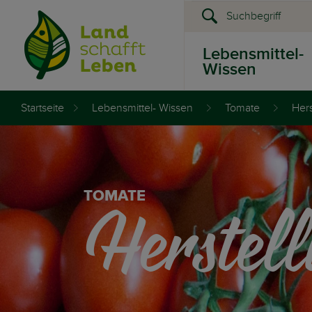
Lebensmittel-
Wissen
Startseite
Lebensmittel- Wissen
Tomate
Hers
Presse &
Events
Herstel
TOMATE