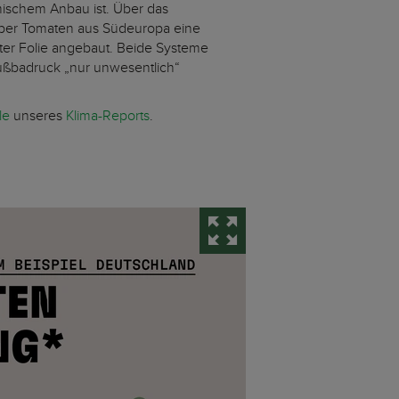
imischem Anbau ist. Über das
ber Tomaten aus Südeuropa eine
ter Folie angebaut. Beide Systeme
ußbadruck „nur unwesentlich“
le
unseres
Klima-Reports
.