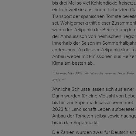
bis drei Mal so viel Kohlendioxid freisetz
einfach weil sie aus einem beheizten G
Transport der spanischen Tomate bereit
sei. Wohlgemerkt trifft dieser Zusammen
wenn der Zeitpunkt der Betrachtung in d
der Anbausaison von heimischen, regiona
Innerhalb der Saison im Sommerhalbjahr 
anders aus. Zu diesem Zeitpunkt sind T
Anbau weder mit Emissionen aus Heizene
Klima am besten ab.
*** Hinweis, März 2024 : Wir haben das zuvor an dieser Stelle
nichts. ***
Ähnliche Schlüsse lassen sich aus einer 
Darin wurden für eine Vielzahl von Lebe
bis hin zur Supermarktkassa berechnet 
2023 für Land schafft Leben aufbereitet
Anbau der Tomaten selbst sowie nachgel
bis in den Supermarkt.
Die Zahlen wurden zwar für Deutschland