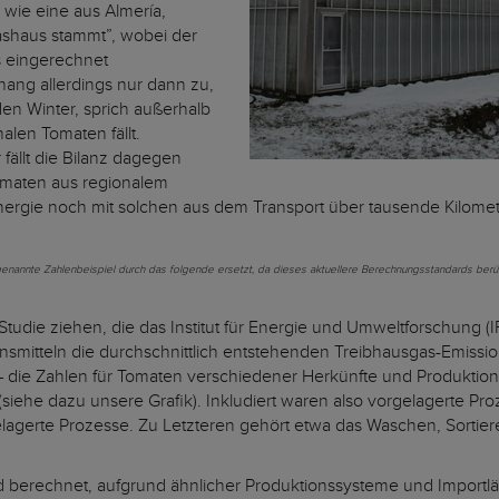
t, wie eine aus Almería,
lashaus stammt”, wobei der
s eingerechnet
hang allerdings nur dann zu,
en Winter, sprich außerhalb
len Tomaten fällt.
fällt die Bilanz dagegen
omaten aus regionalem
rgie noch mit solchen aus dem Transport über tausende Kilomet
 genannte Zahlenbeispiel durch das folgende ersetzt, da dieses aktuellere Berechnungsstandards berü
Studie ziehen, die das Institut für Energie und Umweltforschung (I
nsmitteln die durchschnittlich entstehenden Treibhausgas-Emissi
– die Zahlen für Tomaten verschiedener Herkünfte und Produktion
 (siehe dazu unsere Grafik). Inkludiert waren also vorgelagerte P
agerte Prozesse. Zu Letzteren gehört etwa das Waschen, Sortier
 berechnet, aufgrund ähnlicher Produktionssysteme und Importlän