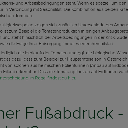
ktions- und Arbeitsbedingungen steht. Wenn es speziell um den
nur in Verbindung mit Saisonalität. Die Kombination aus beiden Krit
imischen Tomaten.
haltigkeitsaspekte zeigen sich zusätzlich Unterschiede des Anbau
ist zum Beispiel die Tomatenproduktion in einigen Anbaugebiet
und steht hinsichtlich der Arbeitsbedingungen in der Kritik. Z
owie die Frage ihrer Entsorgung immer wieder thematisiert.
 lediglich die Herkunft der Tomaten und ggf. die biologische Wirt
hrt das dazu, dass zum Beispiel zur Haupterntesaison in Österrei
icht von solchen aus heimischen Folientunneln (Anbau auf Erdbode
m Etikett erkennbar. Dass die Tomatenpflanzen auf Erdboden wach
nterscheidung im Regal findest du hier.
her Fußabdruck -