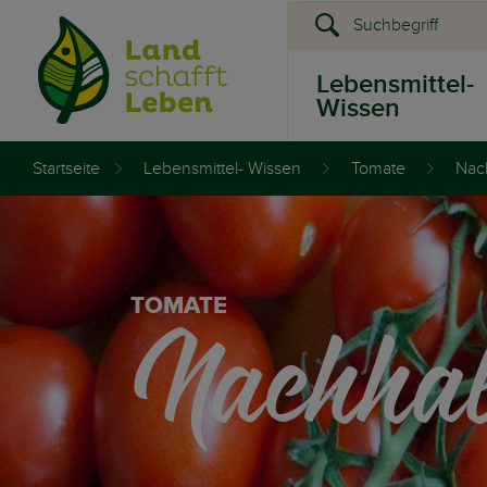
Lebensmittel-
Wissen
Startseite
Lebensmittel- Wissen
Tomate
Nach
Presse &
Events
Nachhalt
TOMATE