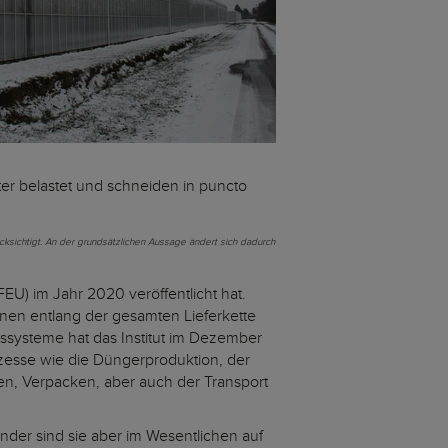
er belastet und schneiden in puncto
cksichtigt. An der grundsätzlichen Aussage ändert sich dadurch
FEU) im Jahr 2020 veröffentlicht hat.
onen entlang der gesamten Lieferkette
ssysteme hat das Institut im Dezember
rozesse wie die Düngerproduktion, der
en, Verpacken, aber auch der Transport
der sind sie aber im Wesentlichen auf