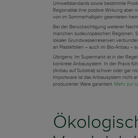
Umweltstandards sowie bestimmte Produ
Regionalität ihre positive Wirkung aber 
von im Sommerhalbjahr geernteten he
Bei der Berücksichtigung weiterer Nach
manchen südeuropäischen Regionen. So 
lokaler Grundwasserreserven verbunden 
an Plastikfolien – auch im Bio-Anbau – s
Übrigens: Im Supermarkt ist in der Regel
konkrete Anbausystem. In der Praxis fü
(Anbau auf Substrat) schwer oder gar n
Importware ist das Anbausystem nicht a
produzierter Ware garantiert.
Mehr zur U
Ökologisc