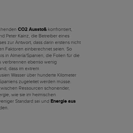
eichenden
CO2 Ausstoß
konfrontiert,
 Peter Kainz, die Betreiber eines
s zur Antwort, dass darin erstens nicht
ten Faktoren einberechnet seien. So
is in Almería/Spanien, die Folien für die
zu verbrennen ebenso wenig
and, dass im extrem
usien Wasser über hunderte Kilometer
Spaniens zugeleitet werden müsse.
zwischen Ressourcen schonender,
gie, wie sie im heimischen
eniger Standard sei und
Energie aus
den.