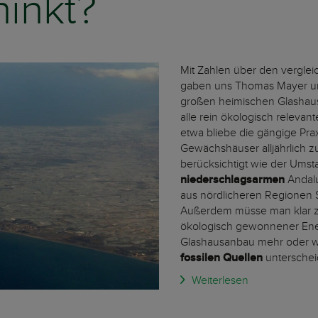
hinkt?
Mit Zahlen über den vergl
gaben uns Thomas Mayer und
großen heimischen Glashause
alle rein ökologisch relevan
etwa bliebe die gängige Prax
Gewächshäuser alljährlich 
berücksichtigt wie der Umst
niederschlagsarmen
Andal
aus nördlicheren Regionen 
Außerdem müsse man klar 
ökologisch gewonnener Ener
Glashausanbau mehr oder w
fossilen Quellen
unterschei
Weiterlesen