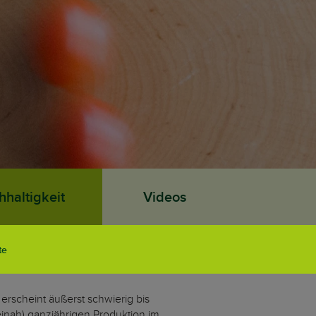
haltigkeit
Videos
te
rscheint äußerst schwierig bis
inah) ganzjährigen Produktion im