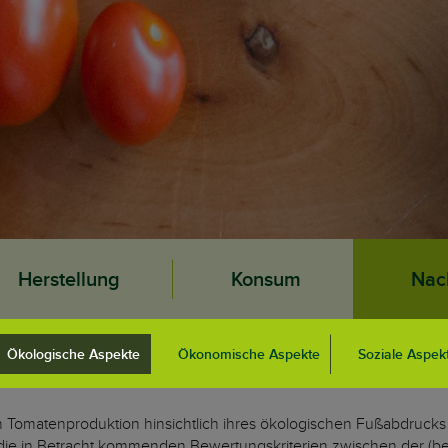
Herstellung
Konsum
Nach
Ökologische Aspekte
Ökonomische Aspekte
Soziale Aspek
Tomatenproduktion hinsichtlich ihres ökologischen Fußabdrucks e
r die in Betracht kommenden Bewertungskriterien zwischen der (be