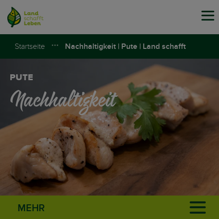
Tog
navi
Startseite
Nachhaltigkeit | Pute | Land schafft
Leben
PUTE
Nachhaltigkeit
MEHR