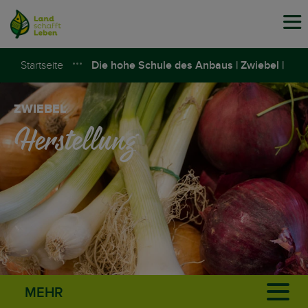
Tog
navi
Startseite
Die hohe Schule des Anbaus | Zwiebel |
Land schafft Leben
ZWIEBEL
Herstellung
MEHR