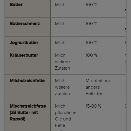
Butter
Milch
100 %
mi
%
Butterschmalz
Milch
100 %
min
%
Joghurtbutter
Milch
100 %
62
Kräuterbutter
Milch,
100 %
mi
weitere
%
Zutaten
Milchstreichfette
Milch,
Milchfett und
je 
weitere
andere
Zutaten
Fettarten
Mischstreichfette
Milch,
15-80 %
62
(zB Butter mit
pflanzliche
Rapsöl)
Öle und
Fette,