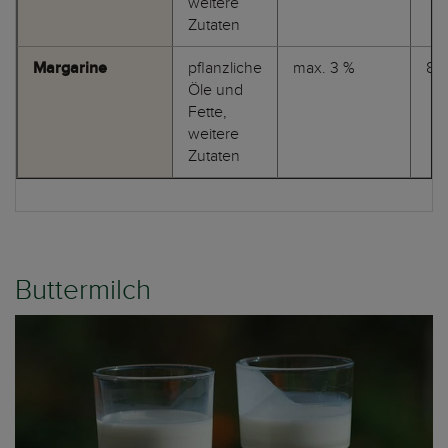
weitere
Zutaten
Margarine
pflanzliche
max. 3 %
80
Öle und
Fette,
weitere
Zutaten
Buttermilch