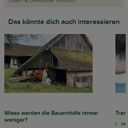
Essen & bewusster Konsum
Das könnte dich auch interessieren
Wieso werden die Bauernhöfe immer
Tran
weniger?
Meh