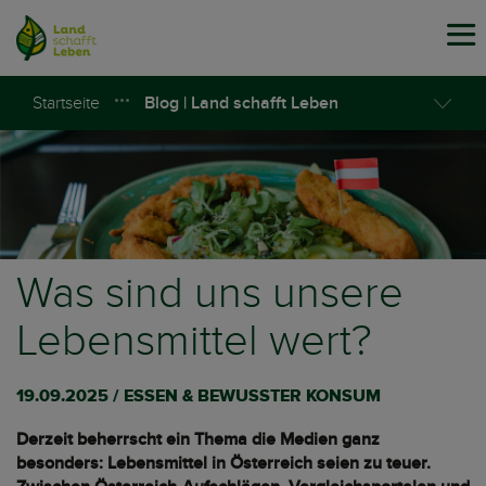
Tog
navi
Startseite
Blog | Land schafft Leben
Was sind uns unsere
Lebensmittel wert?
19.09.2025 / ESSEN & BEWUSSTER KONSUM
Derzeit beherrscht ein Thema die Medien ganz
besonders: Lebensmittel in Österreich seien zu teuer.