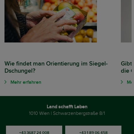
Wie findet man Orientierung im Siegel-
Gibt
Dschungel?
die 
Mehr erfahren
Meh
Land schafft Leben
1010 Wien | Schwarzenbergstraße 8/1
+43 3687 24 008
+43 1 89 06 458