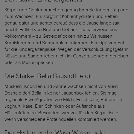
Körper und Gehirn brauchen genug Energie für den Tag und
zum Wachsen. Eni sorgt mit Kohlenhydraten und Fetten
genau dafür und achtet darauf, dass die Jause lange satt
macht. Er flitzt von Brot und Gebäck – idealerweise aus
Vollkornmehl – zu Getreideflocken hin zu Walnüssen,
Kürbiskernen und Sonnenblumenkernen. Ein Tipp von Eni
für die Kindergartenjause: Wegen der Verschluckungsgefahr
Nüsse und Samen lieber nicht im Ganzen, sondern gerieben
oder als Mus einpacken.
Die Starke: Bella Baustoffheldin
Muskeln, Knochen und Zähne wachsen nicht von allein.
Deshalb darf Bella in keiner Jausenbox fehlen. Sie mag
regionale Eiweißquellen wie Milch, Frischkäse, Buttermilch,
Joghurt, Käse, Eier, Schinken oder Aufstriche aus
Hülsenfrüchten. Besonders wertvoll für den Körper ist es,
wenn verschiedene Proteinquellen kombiniert werden.
Der Hydrierende: Wasti Wasserheld