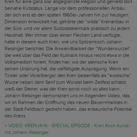
Kren für eine ganz klar abgegrenzte Region und genießt dort
beinahe Kultstatus. Lange vor dem professionellen Anbau,
der sich erst ab den späten 1960er-Jahren hin zur heutigen
Dimension entwickelt hat, gehörte der “wilde” Krenanbau in
der Süd- und vor allem Südoststeiermark praktisch zu jedem
Haushalt. Wer immer über einen Flecken Land verfügte,
hatte in diesem auch Kren, wie uns Spitzenkoch Johann
Reisinger berichtet. Die Anwendbarkeit der “Wunderwurzel”,
die weit über das Feld der Kulinarik hinaus reicht etwa in die
Volksmedizin hinein, findet hier, wo der steirische Kren
seinen Ursprung hat, die vielfältigste Ausprägung. Wenn ein
Tiroler oder Vorarlberger den Kren bestenfalls als “exotische”
Würze neben dem Senf zum Würstel beim Zeltfest schätzt,
weiß der Steirer, was der Kren sonst noch so alles kann.
Johann Reisinger demonstriert uns im folgenden Video, das
wir im Rahmen der Eröffnung des neuen Bauernmarktes in
der Stadt Feldbach gedreht haben, das erstaunliche Potential
des Krens.
> VIDEO: KREN (4/4) - SPECIAL EPISODE - Kren.Koch.Kunst -
mit Johann Reisinger