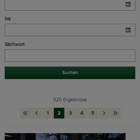
bis
Stichwort
Suchen
320 Ergebnisse
1
2
3
4
5
nav.First
nav.Page
nav.Page
nav.Page
nav.Page
nav.Page
nav.Page
nav.Next
nav.Last
Page
Previous
Page
Page