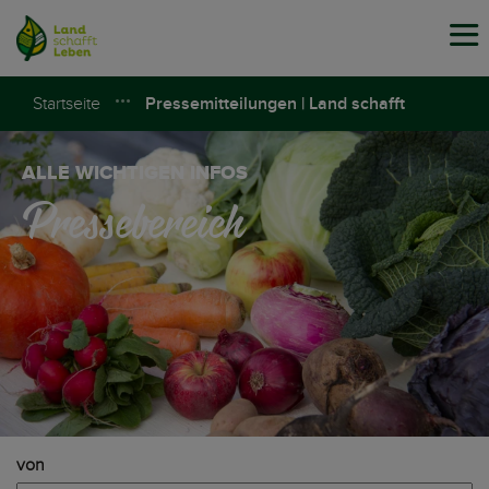
Tog
navi
Startseite
Pressemitteilungen | Land schafft
Leben
ALLE WICHTIGEN INFOS
Pressebereich
von