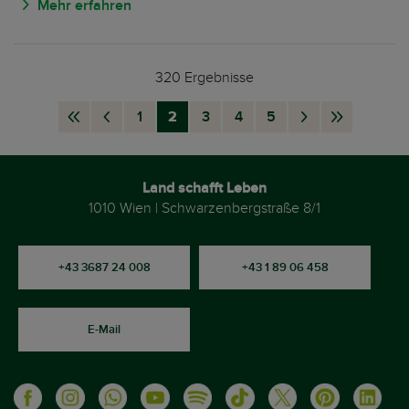
Mehr erfahren
320 Ergebnisse
1
2
3
4
5
nav.First
nav.Page
nav.Page
nav.Page
nav.Page
nav.Page
nav.Page
nav.Next
nav.Last
Page
Previous
Page
Page
Land schafft Leben
1010 Wien | Schwarzenbergstraße 8/1
+43 3687 24 008
+43 1 89 06 458
E-Mail