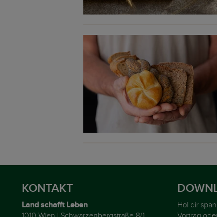
KONTAKT
DOWNL
Land schafft Leben
Hol dir spa
1010 Wien | Schwarzenbergstraße 8/1
Vortrag ode