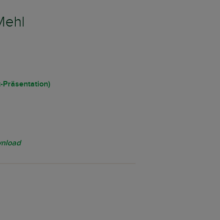
Mehl
t-Präsentation)
wnload