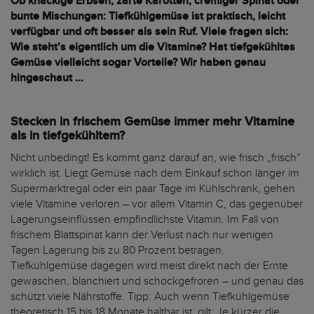
Ob knackige Erbsen, zarte Karotten, cremiger Spinat oder
bunte Mischungen: Tiefkühlgemüse ist praktisch, leicht
verfügbar und oft besser als sein Ruf. Viele fragen sich:
Wie steht’s eigentlich um die Vitamine? Hat tiefgekühltes
Gemüse vielleicht sogar Vorteile? Wir haben genau
hingeschaut …
Stecken in frischem Gemüse immer mehr Vitamine
als in tiefgekühltem?
Nicht unbedingt! Es kommt ganz darauf an, wie frisch „frisch“
wirklich ist. Liegt Gemüse nach dem Einkauf schon länger im
Supermarktregal oder ein paar Tage im Kühlschrank, gehen
viele Vitamine verloren – vor allem Vitamin C, das gegenüber
Lagerungseinflüssen empfindlichste Vitamin. Im Fall von
frischem Blattspinat kann der Verlust nach nur wenigen
Tagen Lagerung bis zu 80 Prozent betragen.
Tiefkühlgemüse dagegen wird meist direkt nach der Ernte
gewaschen, blanchiert und schockgefroren – und genau das
schützt viele Nährstoffe. Tipp: Auch wenn Tiefkühlgemüse
theoretisch 15 bis 18 Monate haltbar ist, gilt: Je kürzer die