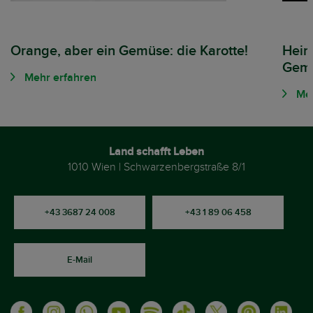
Orange, aber ein Gemüse: die Karotte!
Heim
Gemü
Mehr erfahren
Meh
Land schafft Leben
1010 Wien | Schwarzenbergstraße 8/1
+43 3687 24 008
+43 1 89 06 458
E-Mail