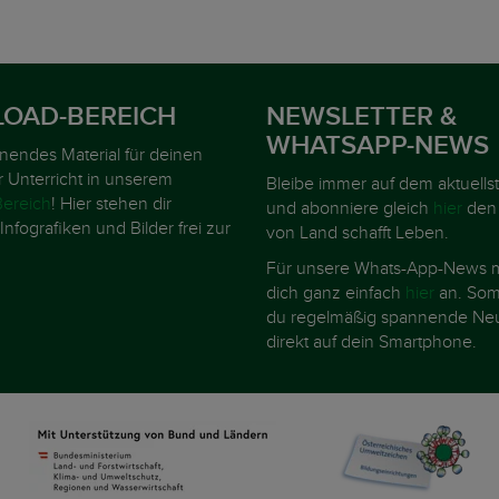
OAD-BEREICH
NEWSLETTER &
WHATSAPP-NEWS
nnendes Material für deinen
r Unterricht in unserem
Bleibe immer auf dem aktuells
ereich
! Hier stehen dir
und abonniere gleich
hier
den
Infografiken und Bilder frei zur
von Land schafft Leben.
Für unsere Whats-App-News m
dich ganz einfach
hier
an. Somi
du regelmäßig spannende Neu
direkt auf dein Smartphone.