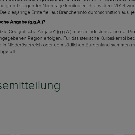
ufgrund steigender Nachfrage kontinuierlich erweitert. 2024 wu
ie diesjährige Ernte fiel laut Brancheninfo durchschnittlich aus, j
che Angabe (g.g.A.)?
zte Geografische Angabe“ (g.g.A.) muss mindestens eine der Pro
angegebenen Region erfolgen. Für das steirische Kürbiskernöl bed
 in Niederösterreich oder dem südlichen Burgenland stammen mü
bgefüllt.
emitteilung