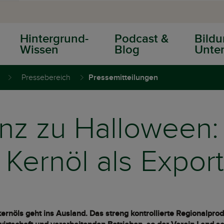
Hintergrund-
Podcast &
Bildu
Wissen
Blog
Unter
Pressebereich
Pressemitteilungen
anz zu Halloween:
 Kernöl als Export
kernöls geht ins Ausland. Das streng kontrollierte Regionalpro