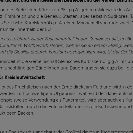
tschaft und verarbeitenden Betrieben, so der Verein Land sc
n des Steirischen Kürbiskernöls g.g.A. gehen mittlerweile ins Au
z, Frankreich und die Benelux-Staaten, aber selbst in Südkorea,
s Steirische Kürbiskernöl g.g.A. einen Marktanteil von rund zwei Dri
nsmittel innerhalb der EU.
lem auszeichnet, ist der Zusammenhalt in der Gemeinschaft“
, erklär
lmüller im Wettbewerb stehen, ziehen sie an einem Strang, wenn
d die Qualität dadurch konstant hochgehalten wird, ist der Schlüs
arbeit ist die Gemeinschaft Steirisches Kürbiskernöl g.g.A. mit ü
n unabhängigen Bäuerinnen und Bauern tragen sie dazu bei, die 
ür Kreislaufwirtschaft
ibt das Fruchtfleisch nach der Ernte direkt am Feld und wird in d
e werden zu hochwertigem Öl gepresst, während der dabei entst
ng beispielsweise Verwendung als Futtermittel, wird aber auch als
Ballaststoffen, durch das Entölen fettärmer als die Kürbiskerne un
dukt beim Backen.
s als Speisekürbis angebaut, der Großteil davon in Niederösterreic