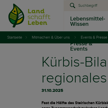
Lebensmittel-
Wissen
Startseite
Mitmachen & Über uns
Events & Presse
Presse &
Events
Kürbis-Bil
regionales
31.10.2025
Fast die Hälfte des Steirischen Kürbis