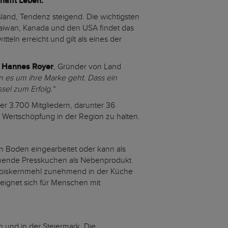
hafft Leben.
sland, Tendenz steigend. Die wichtigsten
 Taiwan, Kanada und den USA findet das
tteln erreicht und gilt als eines der
t
Hannes Royer
, Gründer von Land
 es um ihre Marke geht. Dass ein
sel zum Erfolg.“
ber 3.700 Mitgliedern, darunter 36
Wertschöpfung in der Region zu halten.
en Boden eingearbeitet oder kann als
ehende Presskuchen als Nebenprodukt
 Kürbiskernmehl zunehmend in der Küche
d eignet sich für Menschen mit
h und in der Steiermark. Die