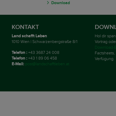
Download
KONTAKT
DOWNL
Land schafft Leben
Hol dir spa
1010 Wien | Schwarzenbergstraße 8/1
Vortrag ode
Download-B
Telefon :
+43 3687 24 008
Factsheets, 
Telefon :
+43 1 89 06 458
Verfügung.
E-Mail:
post@landschafftleben.at