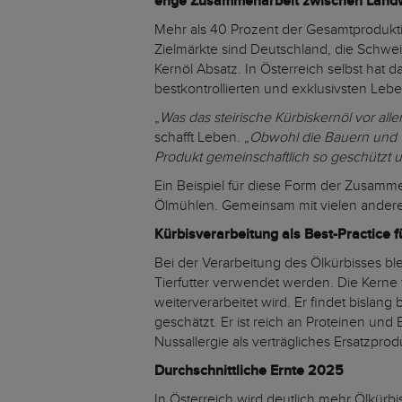
enge Zusammenarbeit zwischen Landwir
Mehr als 40 Prozent der Gesamtproduktio
Zielmärkte sind Deutschland, die Schwei
Kernöl Absatz. In Österreich selbst hat da
bestkontrollierten und exklusivsten Lebe
„
Was das steirische Kürbiskernöl vor al
schafft Leben. „
Obwohl die Bauern und Ö
Produkt gemeinschaftlich so geschützt un
Ein Beispiel für diese Form der Zusammen
Ölmühlen. Gemeinsam mit vielen andere
Kürbisverarbeitung als Best-Practice f
Bei der Verarbeitung des Ölkürbisses ble
Tierfutter verwendet werden. Die Kern
weiterverarbeitet wird. Er findet bisla
geschätzt. Er ist reich an Proteinen und 
Nussallergie als verträgliches Ersatzpro
Durchschnittliche Ernte 2025
In Österreich wird deutlich mehr Ölkürbi