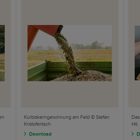
en
Kürbiskerngewinnung am Feld © Stefan
Das 
Kristoferitsch
Hit
Download
D