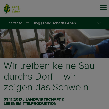
Tog
navi
Startseite
Blog | Land schafft Leben
Wir treiben keine Sau
durchs Dorf – wir
zeigen das Schwein…
08.11.2017 / LANDWIRTSCHAFT &
LEBENSMITTELPRODUKTION