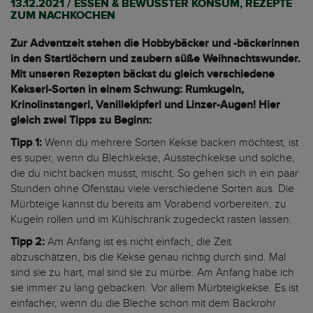
13.12.2021 / ESSEN & BEWUSSTER KONSUM, REZEPTE
ZUM NACHKOCHEN
Zur Adventzeit stehen die Hobbybäcker und -bäckerinnen
in den Startlöchern und zaubern süße Weihnachtswunder.
Mit unseren Rezepten bäckst du gleich verschiedene
Kekserl-Sorten in einem Schwung: Rumkugeln,
Krinolinstangerl, Vanillekipferl und Linzer-Augen! Hier
gleich zwei Tipps zu Beginn:
Tipp 1:
Wenn du mehrere Sorten Kekse backen möchtest, ist
es super, wenn du Blechkekse, Ausstechkekse und solche,
die du nicht backen musst, mischt. So gehen sich in ein paar
Stunden ohne Ofenstau viele verschiedene Sorten aus. Die
Mürbteige kannst du bereits am Vorabend vorbereiten, zu
Kugeln rollen und im Kühlschrank zugedeckt rasten lassen.
Tipp 2:
Am Anfang ist es nicht einfach, die Zeit
abzuschätzen, bis die Kekse genau richtig durch sind. Mal
sind sie zu hart, mal sind sie zu mürbe. Am Anfang habe ich
sie immer zu lang gebacken. Vor allem Mürbteigkekse. Es ist
einfacher, wenn du die Bleche schon mit dem Backrohr