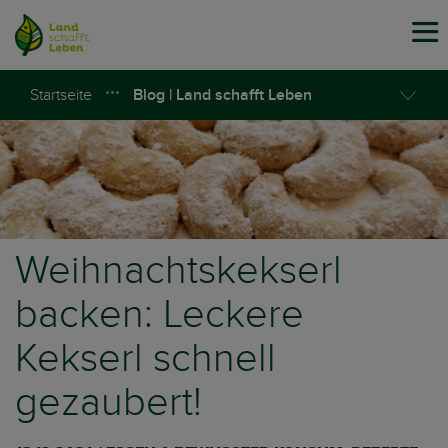
Tog
navi
Startseite
Blog | Land schafft Leben
Weihnachtskekserl
backen: Leckere
Kekserl schnell
gezaubert!