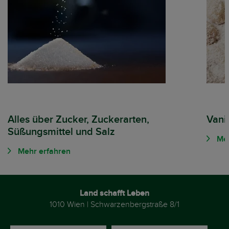
Alles über Zucker, Zuckerarten,
Vanil
Süßungsmittel und Salz
Meh
Mehr erfahren
Land schafft Leben
1010 Wien | Schwarzenbergstraße 8/1