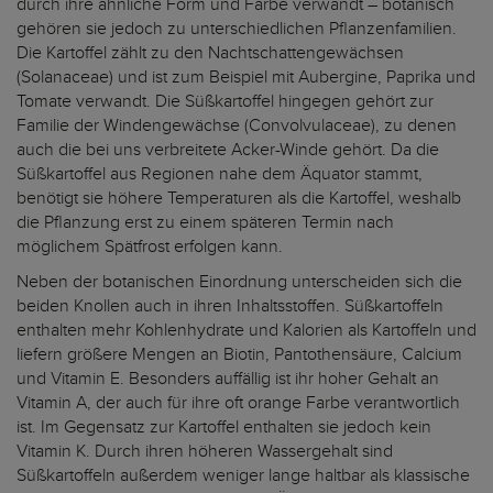
durch ihre ähnliche Form und Farbe verwandt – botanisch
gehören sie jedoch zu unterschiedlichen Pflanzenfamilien.
Die Kartoffel zählt zu den Nachtschattengewächsen
(Solanaceae) und ist zum Beispiel mit Aubergine, Paprika und
Tomate verwandt. Die Süßkartoffel hingegen gehört zur
Familie der Windengewächse (Convolvulaceae), zu denen
auch die bei uns verbreitete Acker-Winde gehört. Da die
Süßkartoffel aus Regionen nahe dem Äquator stammt,
benötigt sie höhere Temperaturen als die Kartoffel, weshalb
die Pflanzung erst zu einem späteren Termin nach
möglichem Spätfrost erfolgen kann.
Neben der botanischen Einordnung unterscheiden sich die
beiden Knollen auch in ihren Inhaltsstoffen. Süßkartoffeln
enthalten mehr Kohlenhydrate und Kalorien als Kartoffeln und
liefern größere Mengen an Biotin, Pantothensäure, Calcium
und Vitamin E. Besonders auffällig ist ihr hoher Gehalt an
Vitamin A, der auch für ihre oft orange Farbe verantwortlich
ist. Im Gegensatz zur Kartoffel enthalten sie jedoch kein
Vitamin K. Durch ihren höheren Wassergehalt sind
Süßkartoffeln außerdem weniger lange haltbar als klassische