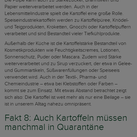
Die Pülpe kann auch zu Stärkezucker, Branntwein und
Papier weiterverarbeitet werden. Auch in der
Lebensmittelindustrie spielt die Kartoffel eine große Rolle.
Speiseindustriekartoffeln werden zu Kartoffelpüree, Knödel-
und Teigprodukten, Kroketten, Gnocchi oder Kartoffelpuffern
verarbeitet und sind Bestandteil vieler Tiefkühlprodukte.
Außerhalb der Küche ist die Kartoffelstärke Bestandteil von
Kosmetikprodukten wie Feuchtigkeitscremes, Lotionen,
Sonnenschutz, Puder oder Mascara. Zudem wird Stärke
weiterverarbeitet und zu Sirup verzuckert, der etwa in Gelee-
und Gummiartikeln, Süßwarenfüllungen oder Speiseeis
verwendet wird. Auch in der Textil-, Pharma- und
Chemieindustrie – etwa bei Klebstoffen oder Farben –
kommt sie zum Einsatz. Mit etwas Abstand betrachtet zeigt
sich also: Die Kartoffel ist weit mehr als nur eine Beilage – sie
ist in unserem Alltag nahezu omnipräsent.
Fakt 8: Auch Kartoffeln müssen
manchmal in Quarantäne