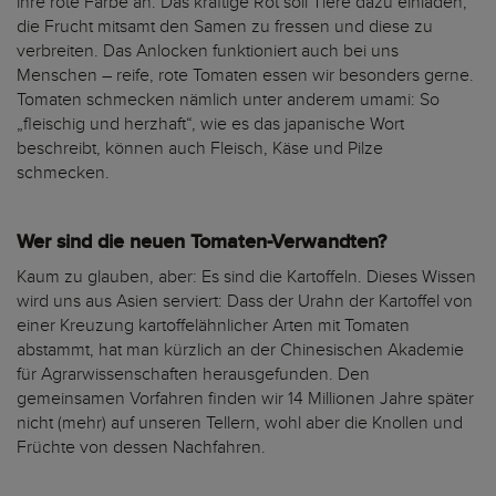
ihre rote Farbe an. Das kräftige Rot soll Tiere dazu einladen,
die Frucht mitsamt den Samen zu fressen und diese zu
verbreiten. Das Anlocken funktioniert auch bei uns
Menschen – reife, rote Tomaten essen wir besonders gerne.
Tomaten schmecken nämlich unter anderem umami: So
„fleischig und herzhaft“, wie es das japanische Wort
beschreibt, können auch Fleisch, Käse und Pilze
schmecken.
Wer sind die neuen Tomaten-Verwandten?
Kaum zu glauben, aber: Es sind die Kartoffeln. Dieses Wissen
wird uns aus Asien serviert: Dass der Urahn der Kartoffel von
einer Kreuzung kartoffelähnlicher Arten mit Tomaten
abstammt, hat man kürzlich an der Chinesischen Akademie
für Agrarwissenschaften herausgefunden. Den
gemeinsamen Vorfahren finden wir 14 Millionen Jahre später
nicht (mehr) auf unseren Tellern, wohl aber die Knollen und
Früchte von dessen Nachfahren.