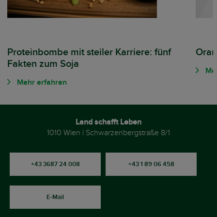
Proteinbombe mit steiler Karriere: fünf
Oran
Fakten zum Soja
Meh
Mehr erfahren
Land schafft Leben
1010 Wien | Schwarzenbergstraße 8/1
+43 3687 24 008
+43 1 89 06 458
E-Mail