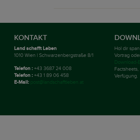
KONTAKT
DOWNL
Land schafft Leben
Hol dir spa
1010 Wien | Schwarzenbergstraße 8/1
Vortrag ode
Download-B
Telefon :
+43 3687 24 008
Factsheets, 
Telefon :
+43 1 89 06 458
Verfügung.
E-Mail:
post@landschafftleben.at