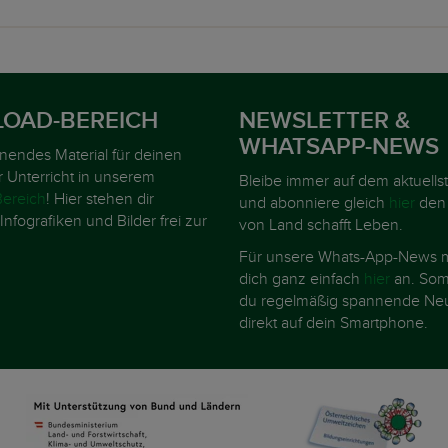
OAD-BEREICH
NEWSLETTER &
WHATSAPP-NEWS
nnendes Material für deinen
r Unterricht in unserem
Bleibe immer auf dem aktuells
ereich
! Hier stehen dir
und abonniere gleich
hier
den
Infografiken und Bilder frei zur
von Land schafft Leben.
Für unsere Whats-App-News m
dich ganz einfach
hier
an. Somi
du regelmäßig spannende Neu
direkt auf dein Smartphone.