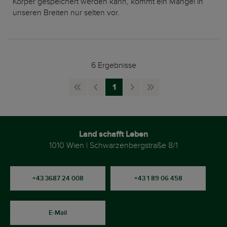
Körper gespeichert werden kann, kommt ein Mangel in
unseren Breiten nur selten vor.
6 Ergebnisse
1
nav.First
nav.Page
nav.Page
nav.Next
nav.Last
Page
Previous
Page
Page
Land schafft Leben
1010 Wien | Schwarzenbergstraße 8/1
+43 3687 24 008
+43 1 89 06 458
E-Mail