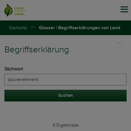
Tog
navi
Startseite
Glossar | Begriffserklärungen von Land
schafft Leben
Begriffserklärung
Stichwort
Suchen
6 Ergebnisse