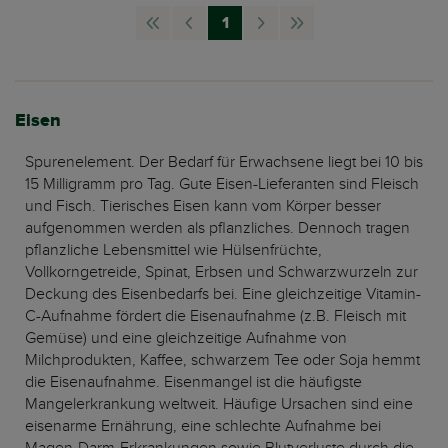
1
nav.First
nav.Page
nav.Page
nav.Next
nav.Last
Page
Previous
Page
Page
Eisen
Spurenelement. Der Bedarf für Erwachsene liegt bei 10 bis
15 Milligramm pro Tag. Gute Eisen-Lieferanten sind Fleisch
und Fisch. Tierisches Eisen kann vom Körper besser
aufgenommen werden als pflanzliches. Dennoch tragen
pflanzliche Lebensmittel wie Hülsenfrüchte,
Vollkorngetreide, Spinat, Erbsen und Schwarzwurzeln zur
Deckung des Eisenbedarfs bei. Eine gleichzeitige Vitamin-
C-Aufnahme fördert die Eisenaufnahme (z.B. Fleisch mit
Gemüse) und eine gleichzeitige Aufnahme von
Milchprodukten, Kaffee, schwarzem Tee oder Soja hemmt
die Eisenaufnahme. Eisenmangel ist die häufigste
Mangelerkrankung weltweit. Häufige Ursachen sind eine
eisenarme Ernährung, eine schlechte Aufnahme bei