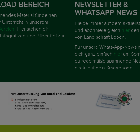
OAD-BEREICH
NEWSLETTER &
WHATSAPP-NEWS
nnendes Material für deinen
r Unterricht in unserem
Bleibe immer auf dem aktuells
ereich
! Hier stehen dir
und abonniere gleich
hier
den
Infografiken und Bilder frei zur
von Land schafft Leben.
Für unsere Whats-App-News m
dich ganz einfach
hier
an. Somi
du regelmäßig spannende Neu
direkt auf dein Smartphone.
AGB
Kontakt
Datenschutz
Umweltzei