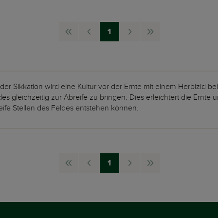
1
nav.First
nav.Page
nav.Page
nav.Next
nav.Last
Page
Previous
Page
Page
 der Sikkation wird eine Kultur vor der Ernte mit einem Herbizid b
des gleichzeitig zur Abreife zu bringen. Dies erleichtert die Ernte 
eife Stellen des Feldes entstehen können.
1
nav.First
nav.Page
nav.Page
nav.Next
nav.Last
Page
Previous
Page
Page