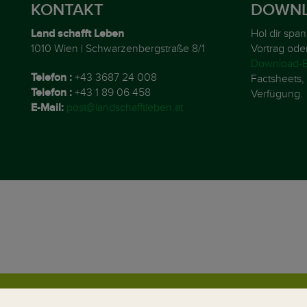
KONTAKT
DOWNL
Land schafft Leben
Hol dir spa
1010 Wien | Schwarzenbergstraße 8/1
Vortrag ode
Download-B
Telefon :
+43 3687 24 008
Factsheets, 
Telefon :
+43 1 89 06 458
Verfügung.
E-Mail:
post@landschafftleben.at
© 2026 Land schafft Leben
Impressum