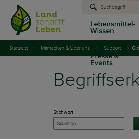
Lebensmittel-
Wissen
Startseite
Mitmachen & Über uns
Support
Gl
Presse &
Events
Begriffser
Stichwort