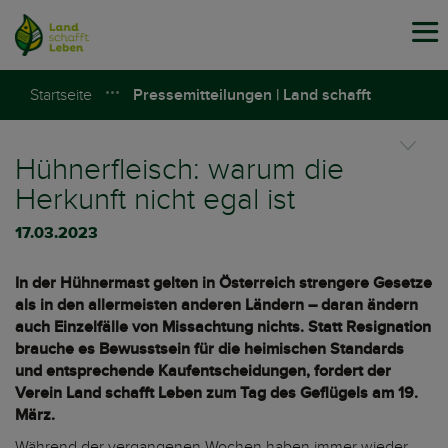
Tog
navi
Startseite
Pressemitteilungen | Land schafft
Leben
Hühnerfleisch: warum die
Herkunft nicht egal ist
17.03.2023
In der Hühnermast gelten in Österreich strengere Gesetze
als in den allermeisten anderen Ländern – daran ändern
auch Einzelfälle von Missachtung nichts. Statt Resignation
brauche es Bewusstsein für die heimischen Standards
und entsprechende Kaufentscheidungen, fordert der
Verein Land schafft Leben zum Tag des Geflügels am 19.
März.
Während der vergangenen Wochen haben immer wieder