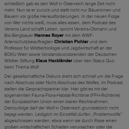
schließlich gab es den Wolf in Österreich lange Zeit nicht
mehr. Nun ist er zurück und stellt nicht nur Bäuerinnen und
Bauern vor große Herausforderungen. In der neuen Folge
von Wer nichts weiß, muss alles essen, dem Podcast des
Vereins Land schafft Leben, spricht Vereins-Obmann und
Bio-Bergbauer
Hannes Royer
mit dem WWF-
Artenschutzbeauftragten
Christian Pichler
und dem
Professor für Wildtierbiologie und Jagdwirtschaft an der
BOKU Wien sowie Vorstandsvorsitzenden der Deutschen
Wildtier Stiftung
Klaus Hackländer
über den Status Quo
beim Thema Wolf.
Der gesellschaftliche Diskurs dreht sich schnell um die Frage
nach Abschuss oder Nicht-Abschuss des Wolfes. Im Podcast
stellen die Gesprächspartner klar: Hier gibt es mit der
sogenannten Fauna-Flora-Habitat-Richtlinie (FFH-Richtlinie)
der Europäischen Union einen klaren Rechtsrahmen.
Demzufolge darf der Wolf in Österreich grundsätzlich nicht
bejagt werden. Lediglich im Einzelfall dürfen „Problemwölfe“
abgeschossen werden, etwa wenn sie durch Risse einen
großen wirtschaftlichen Schaden verursachen oder die