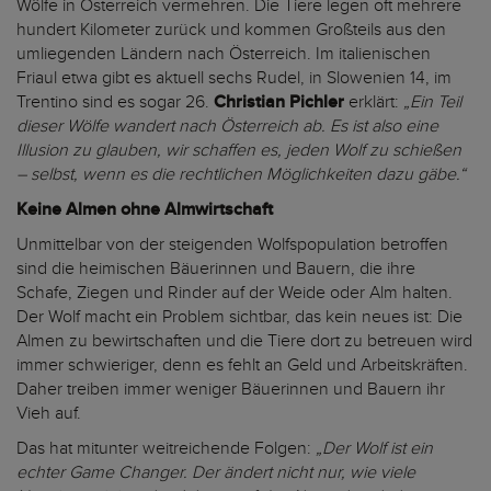
Wölfe in Österreich vermehren. Die Tiere legen oft mehrere
hundert Kilometer zurück und kommen Großteils aus den
umliegenden Ländern nach Österreich. Im italienischen
Friaul etwa gibt es aktuell sechs Rudel, in Slowenien 14, im
Trentino sind es sogar 26.
Christian Pichler
erklärt:
„Ein Teil
dieser Wölfe wandert nach Österreich ab. Es ist also eine
Illusion zu glauben, wir schaffen es, jeden Wolf zu schießen
– selbst, wenn es die rechtlichen Möglichkeiten dazu gäbe.“
Keine Almen ohne Almwirtschaft
Unmittelbar von der steigenden Wolfspopulation betroffen
sind die heimischen Bäuerinnen und Bauern, die ihre
Schafe, Ziegen und Rinder auf der Weide oder Alm halten.
Der Wolf macht ein Problem sichtbar, das kein neues ist: Die
Almen zu bewirtschaften und die Tiere dort zu betreuen wird
immer schwieriger, denn es fehlt an Geld und Arbeitskräften.
Daher treiben immer weniger Bäuerinnen und Bauern ihr
Vieh auf.
Das hat mitunter weitreichende Folgen:
„Der Wolf ist ein
echter Game Changer. Der ändert nicht nur, wie viele