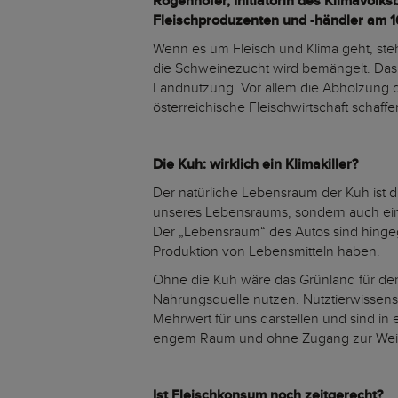
Rogenhofer, Initiatorin des Klimavolk
Fleischproduzenten und -händler am 
Wenn es um Fleisch und Klima geht, stehe
die Schweinezucht wird bemängelt. Das 
Landnutzung. Vor allem die Abholzung d
österreichische Fleischwirtschaft schaff
Die Kuh: wirklich ein Klimakiller?
Der natürliche Lebensraum der Kuh ist d
unseres Lebensraums, sondern auch ein
Der „Lebensraum“ des Autos sind hinge
Produktion von Lebensmitteln haben.
Ohne die Kuh wäre das Grünland für den
Nahrungsquelle nutzen. Nutztierwissensc
Mehrwert für uns darstellen und sind in
engem Raum und ohne Zugang zur Wei
Ist Fleischkonsum noch zeitgerecht?