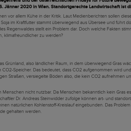
sbegehrens und der österreichischen Fridays for Future Beweg
16. Jänner 2020
in Wien. Standortgerechte Landwirtschaft ist d
n vor allem Kühe in der Kritik. Laut Medienberichten sollen diese
Soja im Kraftfutter stammt überwiegend aus Übersee und führt d
es Regenwaldes stellt ein Problem dar. Doch welche Fakten stim
en, klimafreundlicher zu werden?
as Grünland, also ländlicher Raum, in dem überwiegend Gras wächst
 CO2-Speicher. Das bedeutet, dass CO2 aufgenommen wird und so
gen Straßen, versiegelte Böden also, die kein CO2 aufnehmen un
 Menschen nicht nutzbar. Da Menschen bekanntlich kein Gras esse
haftler Dr. Andreas Steinwidder zufolge können art- und standor
 einen natürlichen Kohlenstoff-Kreislauf eingebunden. Das Problem
de gehalten werden.