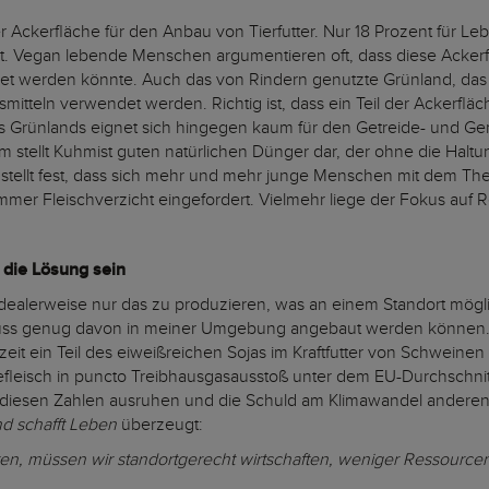
 Ackerfläche für den Anbau von Tierfutter. Nur 18 Prozent für Leb
. Vegan lebende Menschen argumentieren oft, dass diese Ackerfl
t werden könnte. Auch das von Rindern genutzte Grünland, das n
mitteln verwendet werden. Richtig ist, dass ein Teil der Ackerfläc
Grünlands eignet sich hingegen kaum für den Getreide- und Ge
 stellt Kuhmist guten natürlichen Dünger dar, der ohne die Halt
r stellt fest, dass sich mehr und mehr junge Menschen mit dem T
mer Fleischverzicht eingefordert. Vielmehr liege der Fokus auf Re
 die Lösung sein
idealerweise nur das zu produzieren, was an einem Standort mögli
muss genug davon in meiner Umgebung angebaut werden können. Ö
it ein Teil des eiweißreichen Sojas im Kraftfutter von Schweinen 
fleisch in puncto Treibhausgasausstoß unter dem EU-Durchschnitt.
uf diesen Zahlen ausruhen und die Schuld am Klimawandel anderen
d schafft Leben
überzeugt:
en, müssen wir standortgerecht wirtschaften, weniger Ressourc