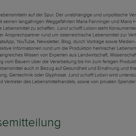
 Lebensmitteln auf der Spur. Der unabhängige und unpolitische V
einen langjährigen Weggefährten Maria Fanninger und Mario Hüt
te Lebensmittel zu schaffen.
Land schafft Leben
steht Konsumenten
er Ansprechpartner rund um österreichische Lebensmittel zur Ver
atsApp, YouTube, Newsletter, Blog, durch Vorträge sowie Medi
jektive Informationen rund um die Produktion heimischer Lebensm
fangreiches Wissen von Experten aus Landwirtschaft, Wissenscha
vom Bauern über die Verarbeitung bis hin zum fertigen Produkt. 
Lebensmittel auch in Bezug auf Gesundheit und Ernährung und them
ung, Gentechnik oder Glyphosat.
Land schafft Leben
wird unterstü
d Vertreter des Lebensmittelhandels, sowie von privaten Spende
emitteilung