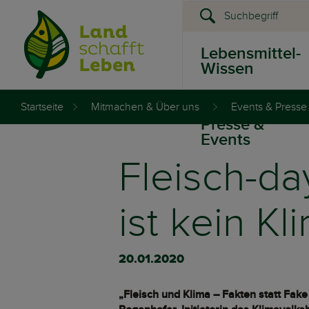
Lebensmittel-
Wissen
Startseite
Mitmachen & Über uns
Events & Presse
Presse &
Events
Fleisch-day
ist kein Kli
20.01.2020
„Fleisch und Klima – Fakten statt Fa