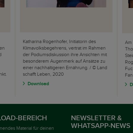
Katharina Rogenhofer, Initiatorin des
Am 
gen
Klimavolksbegehrens, vertrat im Rahmen
Tho
d
der Podiumsdiskussion ihre Ansichten mit
Stei
besonderem Augenmerk auf Ansätze zu
Rog
einer nachhaltigeren Ernährung. / © Land
Fuc
nkt.
schafft Leben, 2020
Fan
Download
D
OAD-BEREICH
NEWSLETTER &
WHATSAPP-NEWS
nnendes Material für deinen