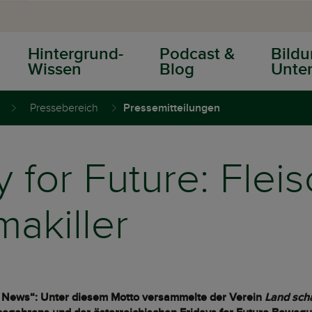
Hintergrund-
Podcast &
Bildu
Wissen
Blog
Unter
Pressebereich
Pressemitteilungen
 for Future: Fleis
makiller
ke News“: Unter diesem Motto versammelte der Verein
Land scha