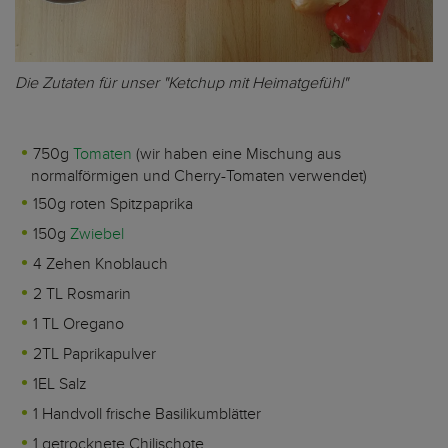
Die Zutaten für unser "Ketchup mit Heimatgefühl"
750g
Tomaten
(wir haben eine Mischung aus
normalförmigen und Cherry-Tomaten verwendet)
150g roten Spitzpaprika
150g
Zwiebel
4 Zehen Knoblauch
2 TL Rosmarin
1 TL Oregano
2TL Paprikapulver
1EL Salz
1 Handvoll frische Basilikumblätter
1 getrocknete Chilischote