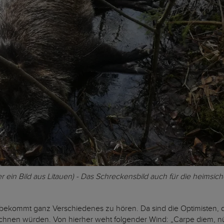
r ein Bild aus Litauen) - Das Schreckensbild auch für die heims
bekommt ganz Verschiedenes zu hören. Da sind die Optimisten, die 
ichnen würden. Von hierher weht folgender Wind: „Carpe diem, n