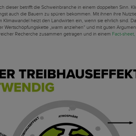
h dieser betrifft die Schweinbranche in einem doppelten Sinn. K
ngst auch die Bauern zu spüren bekommen. Mit ihnen ihre Nutztie
Klimawandel heizt den Landwirten ein, wenn sie ehrlich sind. Das 
in der Wertschöpfungskette „warm anziehen“ und mit guten Argumen
ngreicher Recherche zusammen getragen und in einem
Fact-sheet,