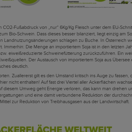
 CO2-Fußabdruck von „nur“ 6Kg/Kg Fleisch unter dem EU-Schnitt v
zum Bio-Schwein. Dass dieses besser bilanziert, liegt einzig am Soj
nden Landnutzungsänderungen schlagen zu Buche. In Österreich w
 Immerhin: Die Menge an importiertem Soja ist in den letzten Jahr
w. eiweißreduzierte Schweinefütterung zurückzuführen. Ein weit
r Eiweißquellen. Der Austausch von importiertem Soja aus Übersee
ches deutlich.
n. Zuallererst gilt es den Umstand kritisch ins Auge zu fassen, 
ist hier nicht enthalten! Auf fast drei Viertel aller Ackerflächen w
 diesem Umweg geht Energie verloren, das kann man drehen und 
Tiergattungen und eine damit verbundene Reduktion der durchschni
 Mittel zur Reduktion von Treibhausgasen aus der Landwirtschaft.