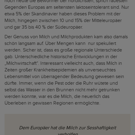
noch heute die Bewohner der nördlichsten, sprich rauesten
Gegenden Europas am seltensten laktoseintolerant sind. Nur
etwa 5% der Skandinavier haben dieses Problem mit der
Milch, hingegen zwischen 10 und 15% der Mitteleuropäer
und gar 35 bis 40 % der Südeuropäer.
Der Genuss von Milch und Milchprodukten kam also damals
schön langsam auf. Über Mengen kann nur spekuliert
werden. Sicher ist, dass es große regionale Unterschiede
gab. Unterschiedliche historische Entwicklungen in der
„Milchwirtschaft“. Interessant vielleicht auch, dass Milch in
Zeiten großer Krankheitsepidemien als unverseuchtes
Lebensmittel von überragender Bedeutung gewesen sein
dürfte. Immer, wenn die Pest oder die Ruhr wütete und
selbst das Wasser in den Brunnen nicht mehr getrunken
werden konnte, war es die Milch, die neuerlich das
Überleben in gewissen Regionen ermöglichte.
Dem Europäer hat die Milch zur Sesshaftigkeit
verholfen