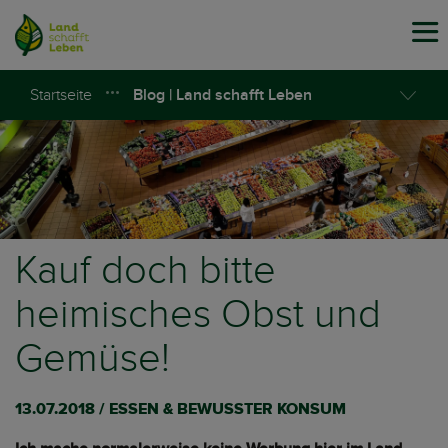
Tog
navi
Startseite
Blog | Land schafft Leben
Kauf doch bitte
heimisches Obst und
Gemüse!
13.07.2018 / ESSEN & BEWUSSTER KONSUM