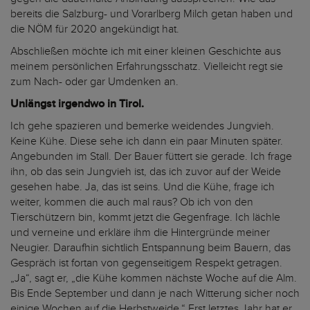
bereits die Salzburg- und Vorarlberg Milch getan haben und
die NÖM für 2020 angekündigt hat.
Abschließen möchte ich mit einer kleinen Geschichte aus
meinem persönlichen Erfahrungsschatz. Vielleicht regt sie
zum Nach- oder gar Umdenken an.
Unlängst irgendwo in Tirol.
Ich gehe spazieren und bemerke weidendes Jungvieh.
Keine Kühe. Diese sehe ich dann ein paar Minuten später.
Angebunden im Stall. Der Bauer füttert sie gerade. Ich frage
ihn, ob das sein Jungvieh ist, das ich zuvor auf der Weide
gesehen habe. Ja, das ist seins. Und die Kühe, frage ich
weiter, kommen die auch mal raus? Ob ich von den
Tierschützern bin, kommt jetzt die Gegenfrage. Ich lächle
und verneine und erkläre ihm die Hintergründe meiner
Neugier. Daraufhin sichtlich Entspannung beim Bauern, das
Gespräch ist fortan von gegenseitigem Respekt getragen.
„Ja“, sagt er, „die Kühe kommen nächste Woche auf die Alm.
Bis Ende September und dann je nach Witterung sicher noch
einige Wochen auf die Herbstweide.“ Erst letztes Jahr hat er