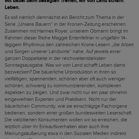
Mit dabei beim besagten Treffen, wir von Land schafft
Leben.
Es soll nämlich demnächst ein Bericht zum Thema in der
Serie „Unsere Bauern“ in der Kronen-Zeitung erscheinen.
Zusammen mit Hannes Royer, unserem Obmann bringt im
Rahmen dieser Reihe Maggie Entenfellner in ungefähr 14-
tägigem Rhythmus den zahlreichen Krone-Lesern „die Arbeit
und Sorgen unserer Landwirte“ nahe. Auf jeweils einer
ganzen Doppelseite in der reichweitenstärksten
Sonntagsausgabe. Was wir von Land schafft Leben damit
bezwecken? Die bäuerliche Urproduktion in ihren so
vielfältigen, spannenden, schönen aber oft auch weniger
schönen, schwierig zu kommunizierenden, komplexen
Aspekten zu zeigen. Und zwar nicht nur ein paar ohnehin
eingeweihten Experten und Praktikern. Nicht nur der
bäuerlichen Community, wie sie einschlägige Fachorgane
bedienen, sondern einer großen bundesweiten Leserschaft.
Die vielzitierten Konsumenten wollen wir so erreichen, die
letztlich über ihr Einkaufsverhalten aber auch ihre
Meinungsäußerung etwa in den Sozialen Medien indirekt