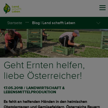
Tog
navi
Startseite
Blog | Land schafft Leben
Geht Ernten helfen,
liebe Österreicher!
17.05.2018 / LANDWIRTSCHAFT &
LEBENSMITTELPRODUKTION
Es fehlt an helfenden Händen in den heimischen
Obstplantagen und Gemüsefeldern. Österreichs Bauern