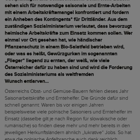
sehen sich für notwendige saisonale und Ernte-Arbeiten
mit einem Arbeitskräftemangel konfrontiert und fordern
ein Anheben des Kontingents* für Drittländer. Aus dem
zuständigen Sozialministerium verlautet, dass bevorzugt
heimische Arbeitskräfte zum Einsatz kommen sollen. Wer
einmal vor Ort gesehen hat, wie händischer
Pflanzenschutz in einem Bio-Salatfeld betrieben wird,
oder was es heißt, Gewürzgurken im sogenannten
„Flieger“ liegend zu ernten, der weiß, wie viele
Österreicher dafür zu haben sind und wird die Forderung
des Sozialministeriums als weltfremden
Wunsch entlarven…
Österreichs Obst- und Gemüse-Bauern fehlen dieses Jahr
Saisonarbeitskräfte und Erntehelfer. Die Gründe dafür sind
schnell genannt: Waren bis vor einigen Jahren
beispielsweise viele polnische Saisoniers und Erntehelfer im
Einsatz (dasselbe gilt je nach Region für slowakische oder
rumänische) so finden diese mehr und mehr bereits in den
jeweiligen Herkunftsländern ähnlich „lukrative“ Jobs. So hat
etwa die polnische Apfelbranche auch dank reichlich