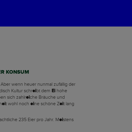
TER KONSUM
 Aber wenn heuer nunmal zufällig der
disch Kultur schr
ei
bt dem
Ei
hohe
en sich zahlr
ei
che Bräuche und
h
ei
t wohl noch
ei
ne schöne Z
ei
t lang
achtliche 235 Eier pro Jahr. M
ei
stens