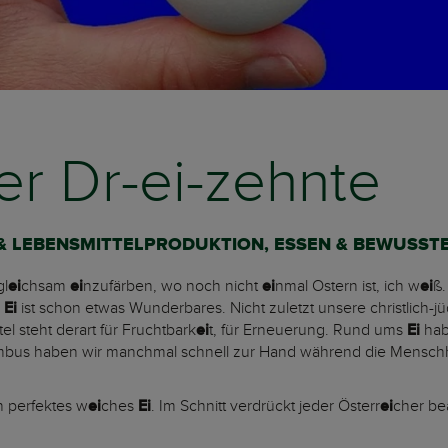
der Dr-ei-zehnte
T & LEBENSMITTELPRODUKTION, ESSEN & BEWUSS
gl
ei
chsam
ei
nzufärben, wo noch nicht
ei
nmal Ostern ist, ich w
ei
ß.
n
Ei
ist schon etwas Wunderbares. Nicht zuletzt unsere christlich-jü
l steht derart für Fruchtbark
ei
t, für Erneuerung. Rund ums
Ei
hab
mbus haben wir manchmal schnell zur Hand während die Mensch
.
n perfektes w
ei
ches
Ei
. Im Schnitt verdrückt jeder Österr
ei
cher be