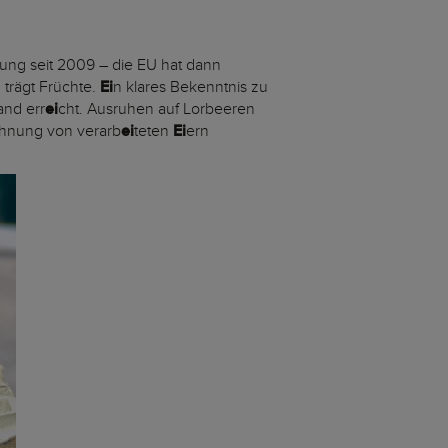
tung seit 2009 – die EU hat dann
“ trägt Früchte.
Ei
n klares Bekenntnis zu
and err
ei
cht. Ausruhen auf Lorbeeren
chnung von verarb
ei
teten
Ei
ern