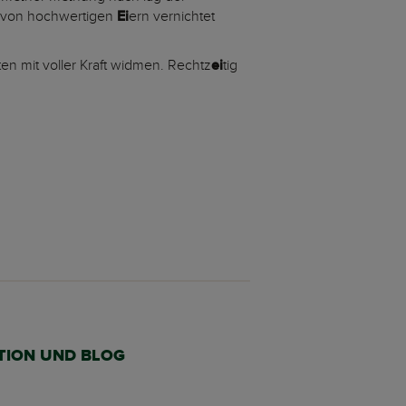
 von hochwertigen
Ei
ern vernichtet
en mit voller Kraft widmen. Rechtz
ei
tig
TION UND BLOG