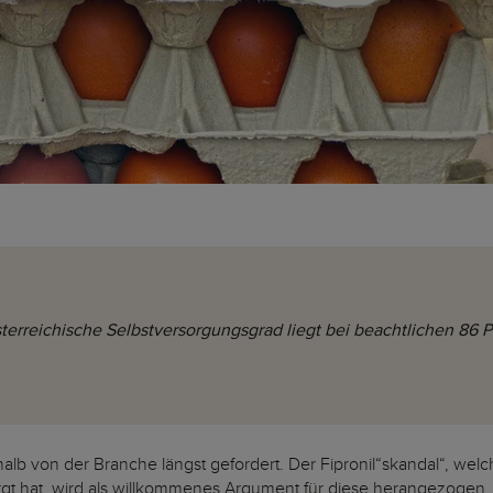
terreichische Selbstversorgungsgrad liegt bei beachtlichen 86 
lb von der Branche längst gefordert. Der Fipronil“skandal“, wel
t hat, wird als willkommenes Argument für diese herangezogen.