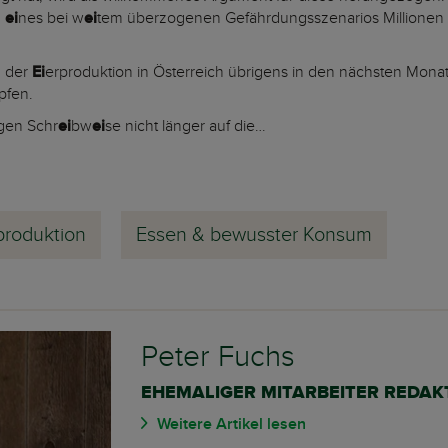
d
ei
nes bei w
ei
tem überzogenen Gefährdungsszenarios Millionen
 der
Ei
erproduktion in Österreich übrigens in den nächsten Monat
pfen.
gen Schr
ei
bw
ei
se nicht länger auf die…
produktion
Essen & bewusster Konsum
Peter Fuchs
EHEMALIGER MITARBEITER REDAK
Weitere Artikel lesen