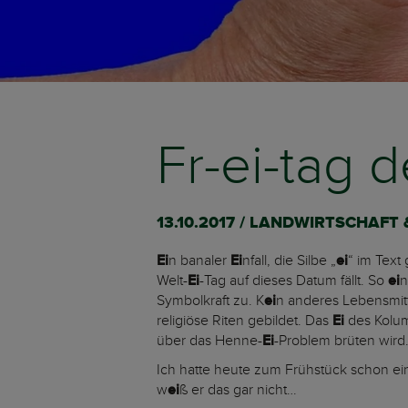
Fr-ei-tag 
13.10.2017 / LANDWIRTSCHAF
Ei
n banaler
Ei
nfall, die Silbe „
ei
“ im Text 
Welt-
Ei
-Tag auf dieses Datum fällt. So
ei
Symbolkraft zu. K
ei
n anderes Lebensmitte
religiöse Riten gebildet. Das
Ei
des Kolu
über das Henne-
Ei
-Problem brüten wird
Ich hatte heute zum Frühstück schon ei
w
ei
ß er das gar nicht…