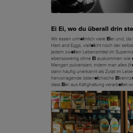
Ei Ei, wo du überall drin st
Wir essen unh
ei
mlich viele
Ei
er und, da
Ham and Eggs, viell
ei
cht noch der selb
jedem zw
ei
ten Lebensmittel im Superm
ebensowenig ohne
Ei
auskommen wie
Mengen pulverisiert, indem man alles (fr
dann häufig unerkannt als Zutat im Lebe
hervorragende österr
ei
chische
Ei
kennz
dass
Ei
er aus Käfighaltung verarb
ei
tet 