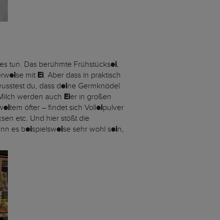
 es tun. Das berühmte Frühstücks
ei
,
erw
ei
se mit
Ei
. Aber dass in praktisch
usstest du, dass d
ei
ne Germknödel
 Milch werden auch
Ei
er in großen
w
ei
tem öfter – findet sich Voll
ei
pulver
en etc. Und hier stößt die
ann es b
ei
spielsw
ei
se sehr wohl s
ei
n,