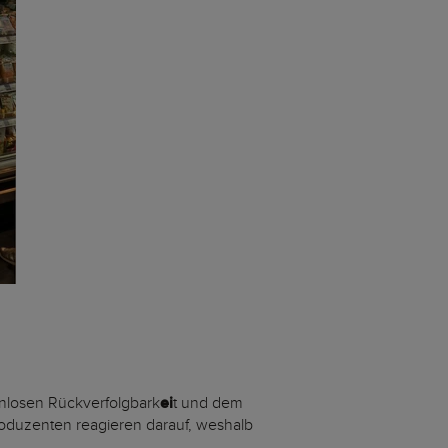
nlosen Rückverfolgbark
ei
t und dem
oduzenten reagieren darauf, weshalb