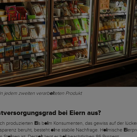
) in jedem zweiten verarb
ei
teten Produkt
stversorgungsgrad bei Eiern aus?
sch produzierten
Ei
s b
ei
m Konsumenten, das gewiss auf der lücke
sparenz beruht, besteht
ei
ne stabile Nachfrage. H
ei
mische
Ei
erpr
m St
ei
gen ist. Derz
ei
t liegt er b
ei
beachtlichen 86 Prozent.