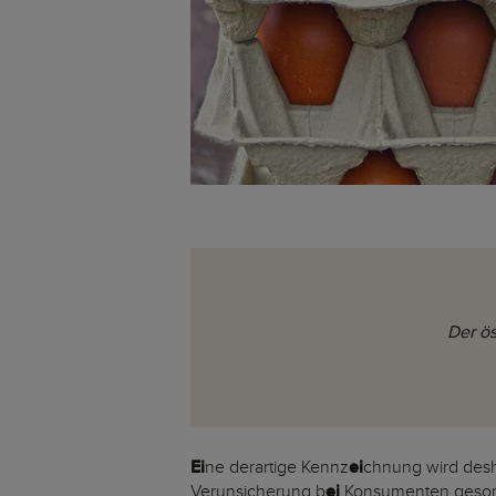
Der ös
Ei
ne derartige Kennz
ei
chnung wird desha
Verunsicherung b
ei
Konsumenten gesorg