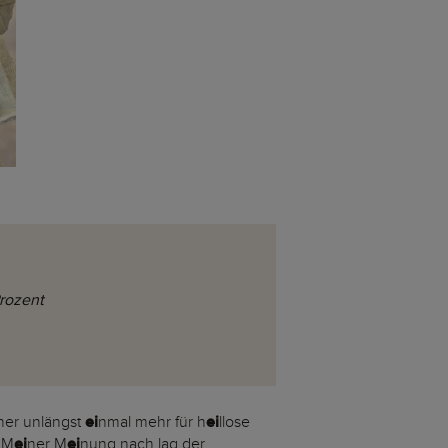
Prozent
cher unlängst
ei
nmal mehr für h
ei
llose
 M
ei
ner M
ei
nung nach lag der