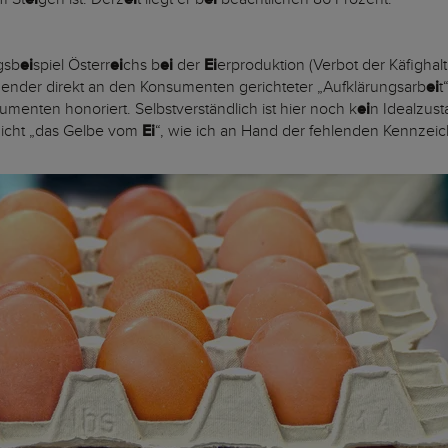
gsb
ei
spiel Österr
ei
chs b
ei
der
Ei
erproduktion (Verbot der Käfighal
nder direkt an den Konsumenten gerichteter „Aufklärungsarb
ei
t
menten honoriert. Selbstverständlich ist hier noch k
ei
n Idealzust
h nicht „das Gelbe vom
Ei
“, wie ich an Hand der fehlenden Kennzei