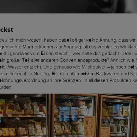
eckst
 trau ich mich wetten, haben dab
ei
oft gar k
ei
ne Ahnung, dass wir
stgemachte Marmorkuchen am Sonntag: all das verbinden wir klar
arkt irgendwas vom
Ei
drin steckt – wer hätte das gedacht? Oder w
ei
n großer T
ei
l aller anderen Convenienceprodukte? Ähnlich wie
ei
e) Wasser entzieht. Und genauso wie Milchpulver – ja noch b
ei
nsmittelregal. In Nudeln,
Ei
s, den allerm
ei
sten Backwaren und Keks
ei
chnungsverordnung an ihre Grenzen. In all diesen Produkten k
wurden.