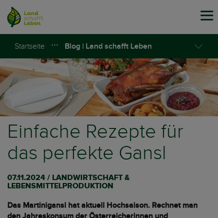
Tog
navi
Startseite
Blog | Land schafft Leben
Einfache Rezepte für
das perfekte Gansl
07.11.2024 / LANDWIRTSCHAFT &
LEBENSMITTELPRODUKTION
Das Martinigansl hat aktuell Hochsaison. Rechnet man
den Jahreskonsum der Österreicherinnen und