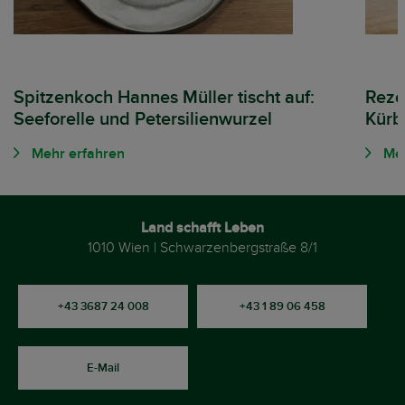
Spitzenkoch Hannes Müller tischt auf:
Reze
Seeforelle und Petersilienwurzel
Kürb
Mehr erfahren
Meh
Land schafft Leben
1010 Wien | Schwarzenbergstraße 8/1
+43 3687 24 008
+43 1 89 06 458
E-Mail